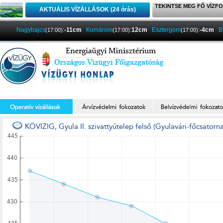
TEKINTSE MEG FŐ VÍZFO
AKTUÁLIS VÍZÁLLÁSOK (24 órás)
Nagybajcs
:
-11cm
Komárom
:
12cm
Esztergom
:
-4cm
B
(17:00)
(17:00)
(17:00)