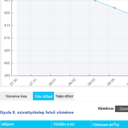
Vízmérce:
Gyula II. szivattyútelep felső vízmérce
3
Időpont
Vízállás (cm)
Vízhozam (m
/s)