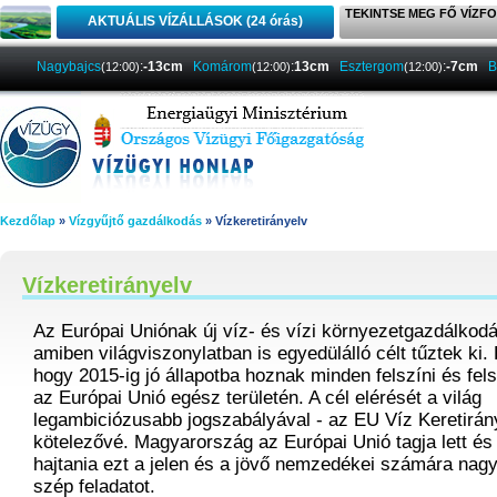
TEKINTSE MEG FŐ VÍZFO
AKTUÁLIS VÍZÁLLÁSOK (24 órás)
Nagybajcs
:
-13cm
Komárom
:
13cm
Esztergom
:
-7cm
B
(12:00)
(12:00)
(12:00)
Kezdőlap
»
Vízgyűjtő gazdálkodás
» Vízkeretirányelv
Vízkeretirányelv
Az Európai Uniónak új víz- és vízi környezetgazdálkodás
amiben világviszonylatban is egyedülálló célt tűztek ki.
hogy 2015-ig jó állapotba hoznak minden felszíni és felsz
az Európai Unió egész területén. A cél elérését a világ
legambiciózusabb jogszabályával - az EU Víz Keretirány
kötelezővé. Magyarország az Európai Unió tagja lett és 
hajtania ezt a jelen és a jövő nemzedékei számára nag
szép feladatot.