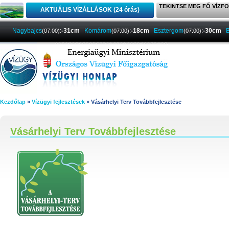
TEKINTSE MEG FŐ VÍZFO
AKTUÁLIS VÍZÁLLÁSOK (24 órás)
Nagybajcs
:
-31cm
Komárom
:
-18cm
Esztergom
:
-30cm
B
(07:00)
(07:00)
(07:00)
Kezdőlap
»
Vízügyi fejlesztések
» Vásárhelyi Terv Továbbfejlesztése
Vásárhelyi Terv Továbbfejlesztése