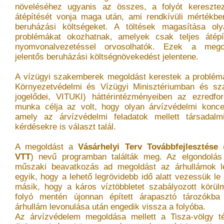
növeléséhez ugyanis az összes, a folyót kereszte
átépítését vonja maga után, ami rendkívüli mértékb
beruházási költségeket. A töltések magasítása oly
problémákat okozhatnak, amelyek csak teljes átépí
nyomvonalvezetéssel orvosolhatók. Ezek a mego
jelentős beruházási költségnövekedést jelentene.
A vízügyi szakemberek megoldást kerestek a probléma
Környezetvédelmi és Vízügyi Minisztériumban és s
jogelődei, VITUKI) háttérintézményeiben az ezredfor
munka célja az volt, hogy olyan árvízvédelmi konce
amely az árvízvédelmi feladatok mellett társadal
kérdésekre is választ talál.
A megoldást a
Vásárhelyi Terv Továbbfejlesztése
(
VTT
) nevű programban találták meg. Az elgondolás s
műszaki beavatkozás ad megoldást az árhullámok l
egyik, hogy a lehető legrövidebb idő alatt vezessük le
másik, hogy a káros víztöbbletet szabályozott körül
folyó mentén újonnan épített árapasztó tározókb
árhullám levonulása után engedik vissza a folyóba.
Az árvízvédelem megoldása mellett a Tisza-völgy tér