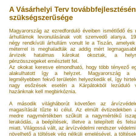
A Vásárhelyi Terv továbbfejlesztésé
szükségszerűsége
Magyarország az ezredforduló éveiben ismétlődő és n
árhullámok levonulásának volt szenvedő alanya. 19
négy rendkívüli árhullám vonult le a Tiszán, amelye
méterrel is meghaladták az addig mért legmagasabb
árvizek hatalmas károkat okoztak, a helyreá
pénzösszegeket emésztett fel.
Az okokat keresve elmondható, hogy több tényező eg
alakulhatott így a helyzet. Magyarország a K
legmélyebben fekvő területén helyezkedik el, így hirte
nagy esőzések esetén a Kárpátokból lezúduló v
hazánknak kell megbirkóznia.
A második világháborút követően az árvízvéde
magasítását tűzte ki célul. Az elmúlt évtizedekben 
medre nagymértékben szűkült a nagymértékű iszap
lerakódás, a beépítések, illetve a telepített és fels
miatt. Világossá vált, az árvízvédelmi rendszer védel
növelhető a töltések vég nélküli emelésével, a tölté