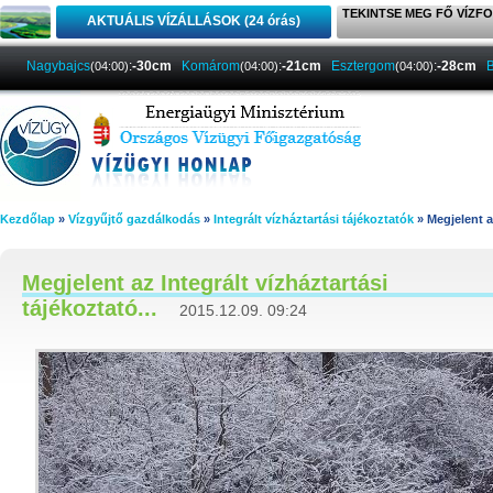
TEKINTSE MEG FŐ VÍZFO
AKTUÁLIS VÍZÁLLÁSOK (24 órás)
Nagybajcs
:
-30cm
Komárom
:
-21cm
Esztergom
:
-28cm
B
(04:00)
(04:00)
(04:00)
Kezdőlap
»
Vízgyűjtő gazdálkodás
»
Integrált vízháztartási tájékoztatók
» Megjelent a
Megjelent az Integrált vízháztartási
tájékoztató...
2015.12.09. 09:24