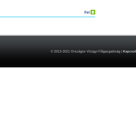
Fel
© 2013-2021 Országos Vízügyi Főigazgatóság |
Kapcsol