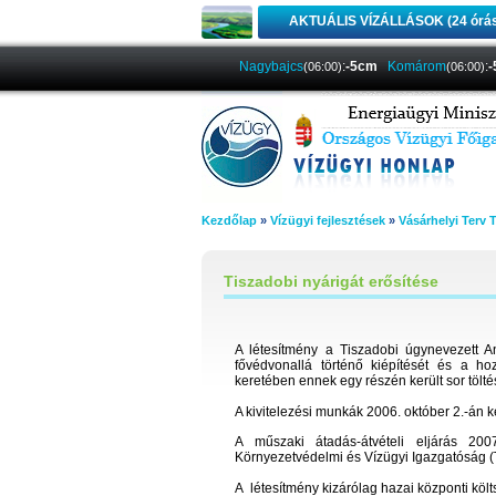
AKTUÁLIS VÍZÁLLÁSOK (24 órá
Nagybajcs
:
-5cm
Komárom
:
(06:00)
(06:00)
Kezdőlap
»
Vízügyi fejlesztések
»
Vásárhelyi Terv 
Tiszadobi nyárigát erősítése
A létesítmény a Tiszadobi úgynevezett A
fővédvonallá történő kiépítését és a ho
keretében ennek egy részén került sor tölté
A kivitelezési munkák 2006. október 2.-án 
A műszaki átadás-átvételi eljárás 2007
Környezetvédelmi és Vízügyi Igazgatóság 
A létesítmény kizárólag hazai központi költ