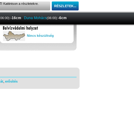
T!
Kattintson a részletekre.
:
-16cm
Duna Mohács
:
-6cm
(06:00)
(06:00)
Nincs készültség
,
gát
erősítés