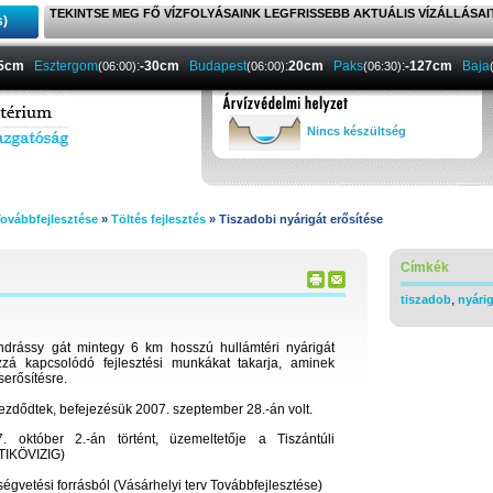
TEKINTSE MEG FŐ VÍZFOLYÁSAINK LEGFRISSEBB AKTUÁLIS VÍZÁLLÁSAI
s)
-5cm
Esztergom
:
-30cm
Budapest
:
20cm
Paks
:
-127cm
Baja
(06:00)
(06:00)
(06:30)
Nincs készültség
Továbbfejlesztése
»
Töltés fejlesztés
» Tiszadobi nyárigát erősítése
Címkék
,
tiszadob
nyári
ndrássy gát mintegy 6 km hosszú hullámtéri nyárigát
zzá kapcsolódó fejlesztési munkákat takarja, aminek
serősítésre.
kezdődtek, befejezésük 2007. szeptember 28.-án volt.
. október 2.-án történt, üzemeltetője a Tiszántúli
(TIKÖVIZIG)
ségvetési forrásból (Vásárhelyi terv Továbbfejlesztése)