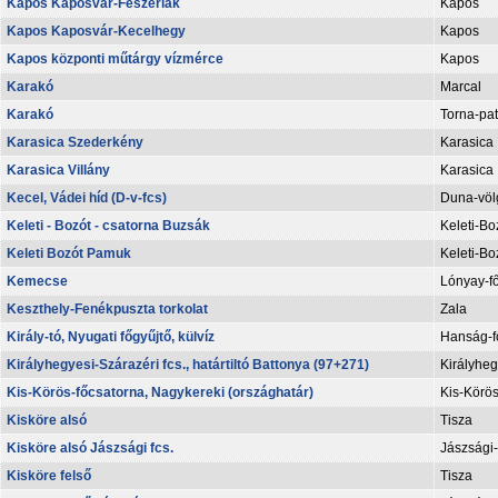
Kapos Kaposvár-Fészerlak
Kapos
Kapos Kaposvár-Kecelhegy
Kapos
Kapos központi műtárgy vízmérce
Kapos
Karakó
Marcal
Karakó
Torna-pa
Karasica Szederkény
Karasica
Karasica Villány
Karasica
Kecel, Vádei híd (D-v-fcs)
Duna-völg
Keleti - Bozót - csatorna Buzsák
Keleti-Bo
Keleti Bozót Pamuk
Keleti-Bo
Kemecse
Lónyay-f
Keszthely-Fenékpuszta torkolat
Zala
Király-tó, Nyugati főgyűjtő, külvíz
Hanság-f
Királyhegyesi-Szárazéri fcs., határtiltó Battonya (97+271)
Királyheg
Kis-Körös-főcsatorna, Nagykereki (országhatár)
Kis-Körös
Kisköre alsó
Tisza
Kisköre alsó Jászsági fcs.
Jászsági-
Kisköre felső
Tisza