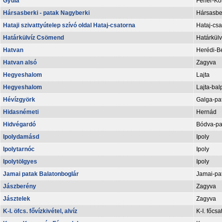
Gyula
Fehér-Kö
Hársasberki - patak Nagyberki
Hársasber
Hataji szivattyútelep szívó oldal Hataj-csatorna
Hataj-csa
Határkülvíz Csömend
Határkülv
Hatvan
Herédi-B
Hatvan alsó
Zagyva
Hegyeshalom
Lajta
Hegyeshalom
Lajta-bal
Hévízgyörk
Galga-pa
Hidasnémeti
Hernád
Hidvégardó
Bódva-pa
Ipolydamásd
Ipoly
Ipolytarnóc
Ipoly
Ipolytölgyes
Ipoly
Jamai patak Balatonboglár
Jamai-pa
Jászberény
Zagyva
Jásztelek
Zagyva
K-I. öfcs. fővízkivétel, alvíz
K-I. főcsa