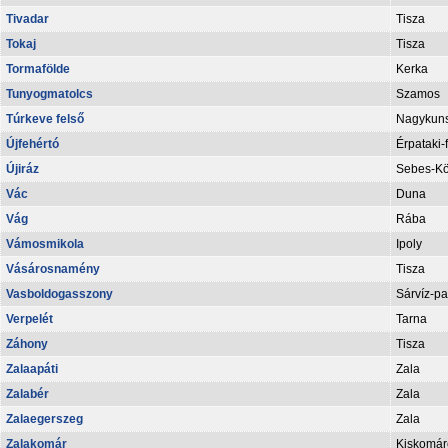
Tivadar
Tisza
Tokaj
Tisza
Tormafölde
Kerka
Tunyogmatolcs
Szamos
Túrkeve felső
Nagykuns
Újfehértó
Érpataki-
Újiráz
Sebes-Kö
Vác
Duna
Vág
Rába
Vámosmikola
Ipoly
Vásárosnamény
Tisza
Vasboldogasszony
Sárvíz-pa
Verpelét
Tarna
Záhony
Tisza
Zalaapáti
Zala
Zalabér
Zala
Zalaegerszeg
Zala
Zalakomár
Kiskomár