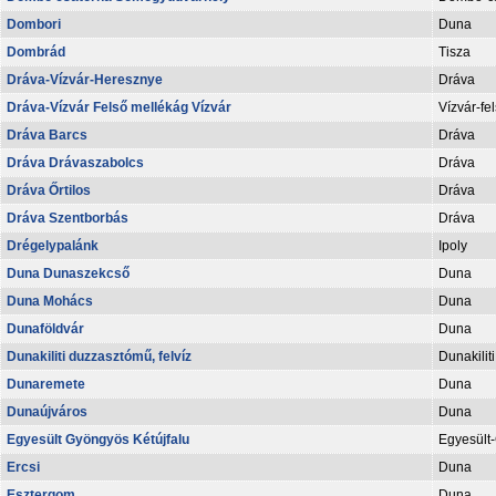
Dombori
Duna
Dombrád
Tisza
Dráva-Vízvár-Heresznye
Dráva
Dráva-Vízvár Felső mellékág Vízvár
Vízvár-fe
Dráva Barcs
Dráva
Dráva Drávaszabolcs
Dráva
Dráva Őrtilos
Dráva
Dráva Szentborbás
Dráva
Drégelypalánk
Ipoly
Duna Dunaszekcső
Duna
Duna Mohács
Duna
Dunaföldvár
Duna
Dunakiliti duzzasztómű, felvíz
Dunakilit
Dunaremete
Duna
Dunaújváros
Duna
Egyesült Gyöngyös Kétújfalu
Egyesült
Ercsi
Duna
Esztergom
Duna