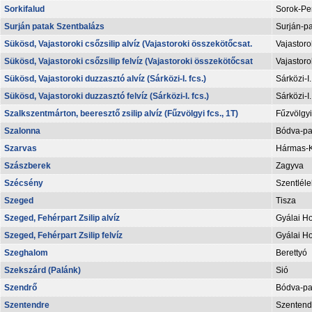
Sorkifalud
Sorok-Per
Surján patak Szentbalázs
Surján-p
Sükösd, Vajastoroki csőzsilip alvíz (Vajastoroki összekötőcsat.
Vajastoro
Sükösd, Vajastoroki csőzsilip felvíz (Vajastoroki összekötőcsat
Vajastoro
Sükösd, Vajastoroki duzzasztó alvíz (Sárközi-I. fcs.)
Sárközi-I
Sükösd, Vajastoroki duzzasztó felvíz (Sárközi-I. fcs.)
Sárközi-I
Szalkszentmárton, beeresztő zsilip alvíz (Fűzvölgyi fcs., 1T)
Fűzvölgyi
Szalonna
Bódva-pa
Szarvas
Hármas-
Szászberek
Zagyva
Szécsény
Szentléle
Szeged
Tisza
Szeged, Fehérpart Zsilip alvíz
Gyálai Ho
Szeged, Fehérpart Zsilip felvíz
Gyálai Ho
Szeghalom
Berettyó
Szekszárd (Palánk)
Sió
Szendrő
Bódva-pa
Szentendre
Szentend