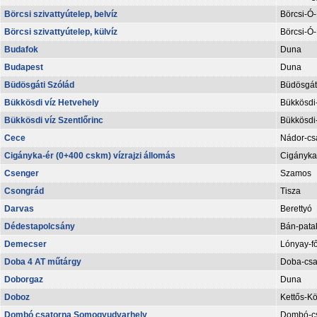
Börcsi szivattyútelep, belvíz
Börcsi-Ó
Börcsi szivattyútelep, külvíz
Börcsi-Ó
Budafok
Duna
Budapest
Duna
Büdösgáti Szólád
Büdösgáti
Bükkösdi víz Hetvehely
Bükkösdi-
Bükkösdi víz Szentlőrinc
Bükkösdi-
Cece
Nádor-cs
Cigányka-ér (0+400 cskm) vízrajzi állomás
Cigányka
Csenger
Szamos
Csongrád
Tisza
Darvas
Berettyó
Dédestapolcsány
Bán-pata
Demecser
Lónyay-f
Doba 4 AT műtárgy
Doba-csa
Doborgaz
Duna
Doboz
Kettős-K
Dombó csatorna Somogyudvarhely
Dombó-cs