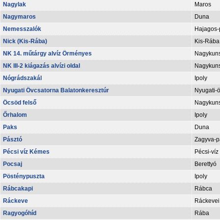
Nagylak
Maros
Nagymaros
Duna
Nemesszalók
Hajagos-
Nick (Kis-Rába)
Kis-Rába
NK 14. műtárgy alvíz Örményes
Nagykuns
NK III-2 kiágazás alvízi oldal
Nagykunsá
Nógrádszakál
Ipoly
Nyugati Övcsatorna Balatonkeresztúr
Nyugati-
Öcsöd felső
Nagykuns
Őrhalom
Ipoly
Paks
Duna
Pásztó
Zagyva-p
Pécsi víz Kémes
Pécsi-víz
Pocsaj
Berettyó
Pösténypuszta
Ipoly
Rábcakapi
Rábca
Ráckeve
Ráckevei
Ragyogóhíd
Rába