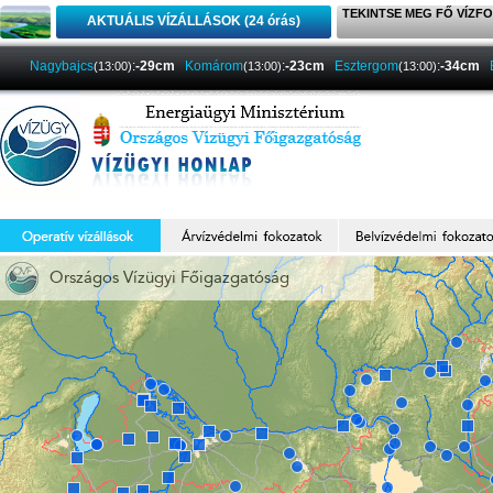
TEKINTSE MEG FŐ VÍZFO
AKTUÁLIS VÍZÁLLÁSOK (24 órás)
Nagybajcs
:
-29cm
Komárom
:
-23cm
Esztergom
:
-34cm
(13:00)
(13:00)
(13:00)
Országos Vízügyi Főigazgatóság