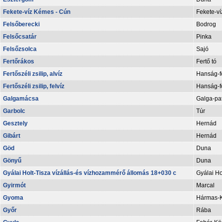
Fekete-víz Kémes - Cún
Fekete-ví
Felsőberecki
Bodrog
Felsőcsatár
Pinka
Felsőzsolca
Sajó
Fertőrákos
Fertő tó
Fertőszéli zsilip, alvíz
Hanság-f
Fertőszéli zsilip, felvíz
Hanság-f
Galgamácsa
Galga-pa
Garbolc
Túr
Gesztely
Hernád
Gibárt
Hernád
Göd
Duna
Gönyű
Duna
Gyálai Holt-Tisza vízállás-és vízhozammérő állomás 18+030 c
Gyálai Ho
Gyirmót
Marcal
Gyoma
Hármas-
Győr
Rába