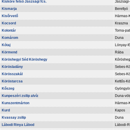
Kisköre felső Jászsági fcs.
Jászsági-
Kismarja
Berettyó
Kisőrvető
Hármas-
Kocsord
Kraszna
Kolontár
Torna-pa
Komárom
Duna
Kótaj
Lónyay-f
Körmend
Rába
Köröshegyi Séd Köröshegy
Kőrösheg
Körösladány
Sebes-Kö
Körösszakál
Sebes-Kö
Köröstarcsa
Kettős-K
Kőszeg
Gyöngyös
Kunpeszéri zsilip alvíz
Duna-völg
Kunszentmárton
Hármas-
Kurd
Kapos
Kvassay zsilip
Duna
Lábodi Rinya Lábod
Lábodi-R