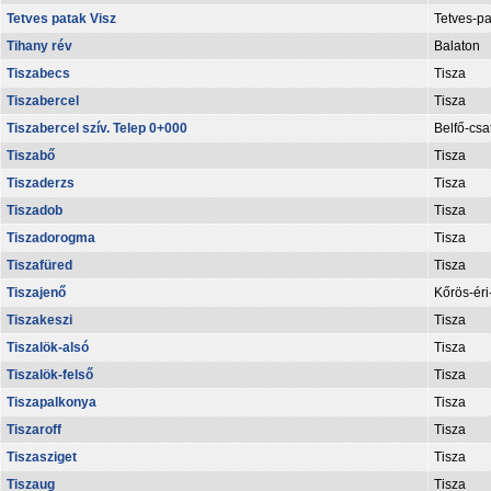
Tetves patak Visz
Tetves-pa
Tihany rév
Balaton
Tiszabecs
Tisza
Tiszabercel
Tisza
Tiszabercel szív. Telep 0+000
Belfő-csa
Tiszabő
Tisza
Tiszaderzs
Tisza
Tiszadob
Tisza
Tiszadorogma
Tisza
Tiszafüred
Tisza
Tiszajenő
Kőrös-éri
Tiszakeszi
Tisza
Tiszalök-alsó
Tisza
Tiszalök-felső
Tisza
Tiszapalkonya
Tisza
Tiszaroff
Tisza
Tiszasziget
Tisza
Tiszaug
Tisza