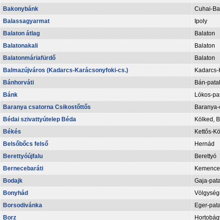
Bakonybánk
Cuhai-Ba
Balassagyarmat
Ipoly
Balaton átlag
Balaton
Balatonakali
Balaton
Balatonmáriafürdő
Balaton
Balmazújváros (Kadarcs-Karácsonyfoki-cs.)
Kadarcs-
Bánhorváti
Bán-pata
Bánk
Lókos-pa
Baranya csatorna Csikostőttős
Baranya-
Bédai szivattyútelep Béda
Kölked, B
Békés
Kettős-K
Belsőbőcs felső
Hernád
Berettyóújfalu
Berettyó
Bernecebaráti
Kemence
Bodajk
Gaja-pat
Bonyhád
Völgység
Borsodivánka
Eger-pat
Borz
Hortobágy