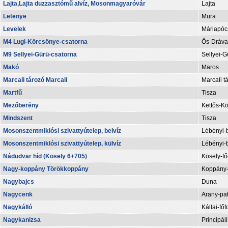
Lajta,Lajta duzzasztómű alvíz, Mosonmagyaróvár
Lajta
Letenye
Mura
Levelek
Máriapócs
M4 Lugi-Körcsönye-csatorna
Ős-Dráva
M9 Sellyei-Gürü-csatorna
Sellyei-G
Makó
Maros
Marcali tározó Marcali
Marcali t
Martfű
Tisza
Mezőberény
Kettős-K
Mindszent
Tisza
Mosonszentmiklósi szivattyútelep, belvíz
Lébényi-b
Mosonszentmiklósi szivattyútelep, külvíz
Lébényi-b
Nádudvar híd (Kösely 6+705)
Kösely-fő
Nagy-koppány Törökkoppány
Koppány-
Nagybajcs
Duna
Nagycenk
Arany-pa
Nagykálló
Kállai-főf
Nagykanizsa
Principál