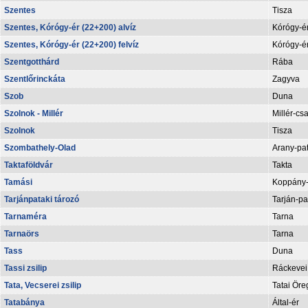
Szentes
Tisza
Szentes, Kórógy-ér (22+200) alvíz
Kórógy-é
Szentes, Kórógy-ér (22+200) felvíz
Kórógy-é
Szentgotthárd
Rába
Szentlőrinckáta
Zagyva
Szob
Duna
Szolnok - Millér
Millér-cs
Szolnok
Tisza
Szombathely-Olad
Arany-pa
Taktaföldvár
Takta
Tamási
Koppány-
Tarjánpataki tározó
Tarján-pa
Tarnaméra
Tarna
Tarnaörs
Tarna
Tass
Duna
Tassi zsilip
Ráckevei
Tata, Vecserei zsilip
Tatai Öre
Tatabánya
Által-ér