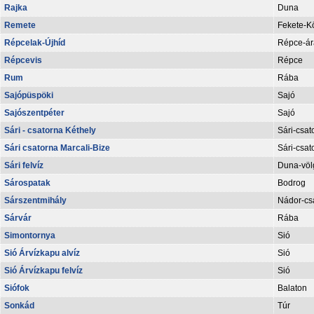
Rajka
Duna
Remete
Fekete-K
Répcelak-Újhíd
Répce-ár
Répcevis
Répce
Rum
Rába
Sajópüspöki
Sajó
Sajószentpéter
Sajó
Sári - csatorna Kéthely
Sári-csat
Sári csatorna Marcali-Bize
Sári-csat
Sári felvíz
Duna-völg
Sárospatak
Bodrog
Sárszentmihály
Nádor-cs
Sárvár
Rába
Simontornya
Sió
Sió Árvízkapu alvíz
Sió
Sió Árvízkapu felvíz
Sió
Siófok
Balaton
Sonkád
Túr