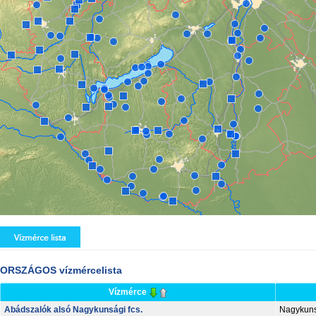
ORSZÁGOS vízmércelista
Vízmérce
Abádszalók alsó Nagykunsági fcs.
Nagykuns