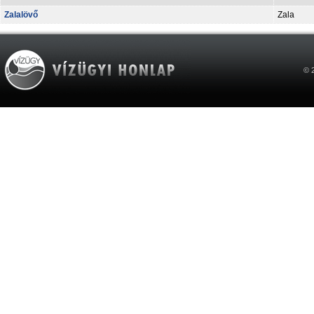
Zalalövő
Zala
© 