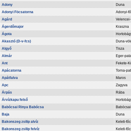
Adony
Duna
Adonyi Föcsatorna
Adonyi-f
Agárd
Velencei-
Ágerdőmajor
Kraszna
Ágota
Hortobágy
Akasztó (D-v-fcs)
Duna-völg
Algyő
Tisza
Almár
Eger-pat
Ant
Fekete-K
Apácatorna
Torna-pa
Apátfalva
Maros
Apc
Zagyva
Árpás
Rába
Árvízkapu felső
Hortobágy
Babócsai Rinya Babócsa
Babócsai
Baja
Duna
Bakonszeg zsilip alvíz
Keleti-fő
Bakonszeg zsilip felvíz
Keleti-fő