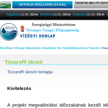
TEKINTSE MEG FŐ VÍZFO
AKTUÁLIS VÍZÁLLÁSOK (24 órás)
Nagybajcs
:
-32cm
Komárom
:
-16cm
Esztergom
:
-33cm
(11:00)
(11:00)
(11:00)
Kezdőlap
»
Vízügyi fejlesztések
»
Vásárhelyi Terv Továbbfejlesztése
»
Tározók
» Tisza
Tiszaroffi tározó
Tiszaroffi tározó honlapja
Kivitelezés
A projekt megvalósítási időszakának kezdő id