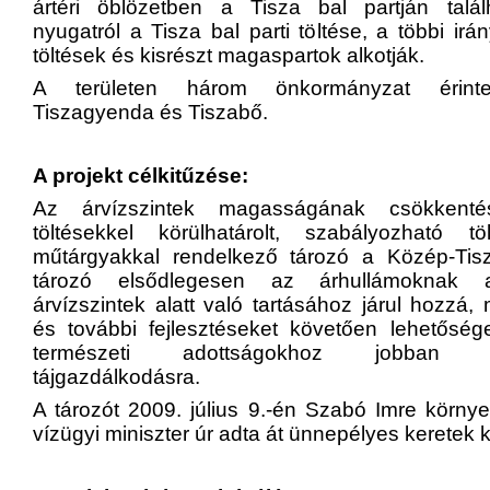
ártéri öblözetben a Tisza bal partján
talá
nyugatról a Tisza bal parti töltése, a többi ir
töltések és kisrészt magaspartok alkotják.
A területen három önkormányzat érintett
Tiszagyenda és Tiszabő.
A projekt célkitűzése:
Az árvízszintek magasságának csökkentés
töltésekkel körülhatárolt, szabályozható t
műtárgyakkal rendelkező tározó a Közép-Tis
tározó elsődlegesen az árhullámoknak 
árvízszintek alatt való tartásához járul hozzá
és további fejlesztéseket követően lehetőség
természeti adottságokhoz jobban al
tájgazdálkodásra.
A tározót 2009. július 9.-én Szabó Imre körny
vízügyi miniszter úr adta át ünnepélyes keretek k