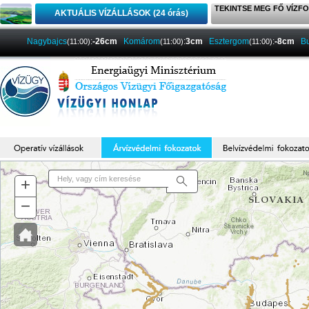
TEKINTSE MEG FŐ VÍZFO
AKTUÁLIS VÍZÁLLÁSOK (24 órás)
Nagybajcs
:
-26cm
Komárom
:
3cm
Esztergom
:
-8cm
B
(11:00)
(11:00)
(11:00)