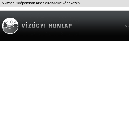
A vizsgált időpontban nincs elrendelve védekezés.
© 