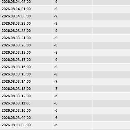
2026.08.04. 02:00
-9
2026.08.04. 01:00
-9
2026.08.04. 00:00
-9
2026.08.03. 23:00
-9
2026.08.03. 22:00
-9
2026.08.03. 21:00
-9
2026.08.03. 20:00
-8
2026.08.03. 19:00
-8
2026.08.03. 17:00
-9
2026.08.03. 16:00
-9
2026.08.03. 15:00
-8
2026.08.03. 14:00
-7
2026.08.03. 13:00
-7
2026.08.03. 12:00
-6
2026.08.03. 11:00
-6
2026.08.03. 10:00
-6
2026.08.03. 09:00
-6
2026.08.03. 08:00
-6