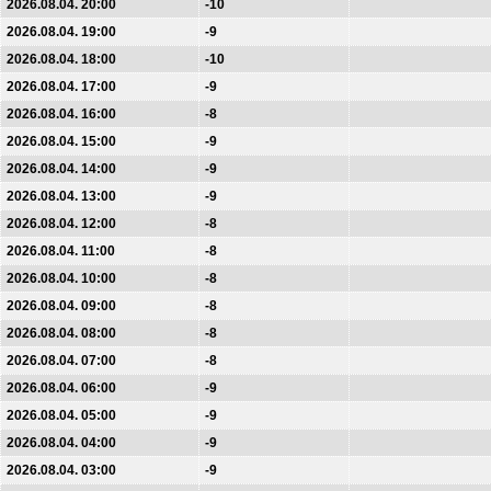
2026.08.04. 20:00
-10
2026.08.04. 19:00
-9
2026.08.04. 18:00
-10
2026.08.04. 17:00
-9
2026.08.04. 16:00
-8
2026.08.04. 15:00
-9
2026.08.04. 14:00
-9
2026.08.04. 13:00
-9
2026.08.04. 12:00
-8
2026.08.04. 11:00
-8
2026.08.04. 10:00
-8
2026.08.04. 09:00
-8
2026.08.04. 08:00
-8
2026.08.04. 07:00
-8
2026.08.04. 06:00
-9
2026.08.04. 05:00
-9
2026.08.04. 04:00
-9
2026.08.04. 03:00
-9