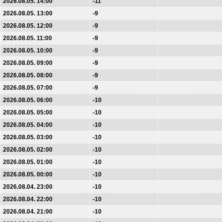
2026.08.05. 14:00
-11
2026.08.05. 13:00
-9
2026.08.05. 12:00
-9
2026.08.05. 11:00
-9
2026.08.05. 10:00
-9
2026.08.05. 09:00
-9
2026.08.05. 08:00
-9
2026.08.05. 07:00
-9
2026.08.05. 06:00
-10
2026.08.05. 05:00
-10
2026.08.05. 04:00
-10
2026.08.05. 03:00
-10
2026.08.05. 02:00
-10
2026.08.05. 01:00
-10
2026.08.05. 00:00
-10
2026.08.04. 23:00
-10
2026.08.04. 22:00
-10
2026.08.04. 21:00
-10