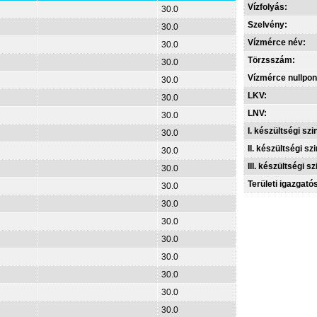
Vízfolyás:
30.0
Szelvény:
30.0
Vízmérce név:
30.0
Törzsszám:
30.0
Vízmérce nullpon
30.0
LKV:
30.0
LNV:
30.0
I. készültségi szin
30.0
II. készültségi szi
30.0
III. készültségi sz
30.0
Területi igazgató
30.0
30.0
30.0
30.0
30.0
30.0
30.0
30.0