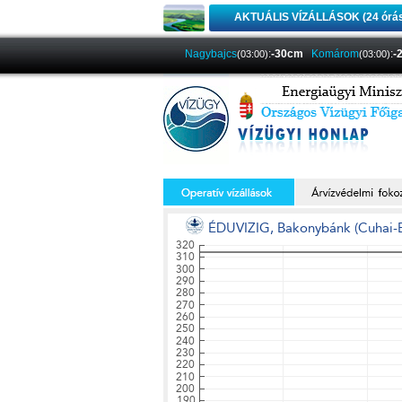
AKTUÁLIS VÍZÁLLÁSOK (24 órá
Nagybajcs
:
-30cm
Komárom
:
-
(03:00)
(03:00)