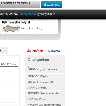
T!
Kattintson a részletekre.
a
:
-20cm
Duna Mohács
:
-10cm
(03:00)
(03:00)
Nincs készültség
Előrejelzések
Hydroinfo
Országtérkép
Duna
vízgyűjtő területe
ÉDUVIZIG (Győr)
KDVVIZIG (Budapest)
ADUVIZIG (Baja)
KDTVIZIG (Székesfehérvár)
DDVIZIG (Pécs)
NYUDUVIZIG (Szombathely)