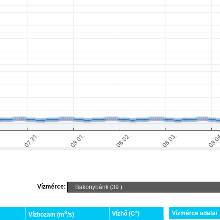
Vízmérce:
3
Vízmérce adatai
Vízhő (C°)
Vízhozam (m
/s)