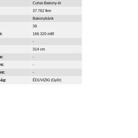
Cuhai-Bakony-ér
37.762 fkm
Bakonybánk
39
t:
166.320 mBf
-
314 cm
t:
-
nt:
-
int:
-
ság:
ÉDUVIZIG (Győr)