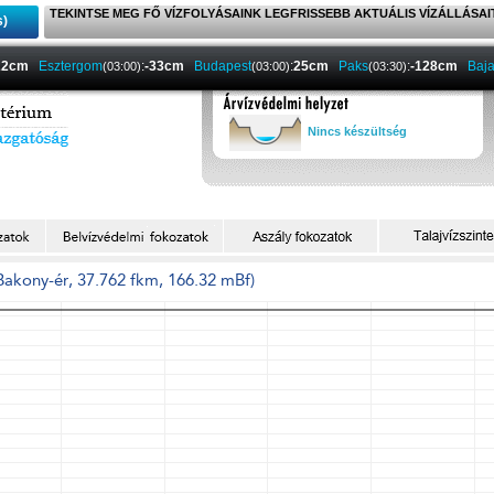
TEKINTSE MEG FŐ VÍZFOLYÁSAINK LEGFRISSEBB AKTUÁLIS VÍZÁLLÁSAI
s)
22cm
Esztergom
:
-33cm
Budapest
:
25cm
Paks
:
-128cm
Baj
(03:00)
(03:00)
(03:30)
Nincs készültség