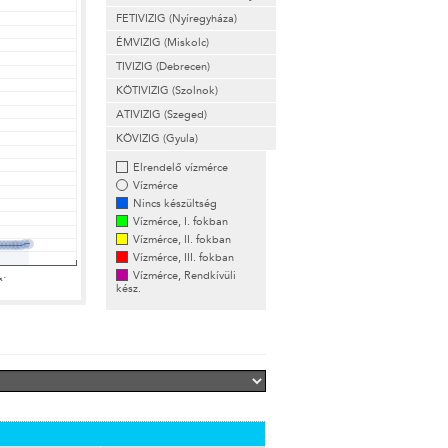
FETIVIZIG (Nyíregyháza)
ÉMVIZIG (Miskolc)
TIVIZIG (Debrecen)
KÖTIVIZIG (Szolnok)
ATIVIZIG (Szeged)
KÖVIZIG (Gyula)
Elrendelő vízmérce
Vízmérce
Nincs készültség
Vízmérce, I. fokban
Vízmérce, II. fokban
Vízmérce, III. fokban
Vízmérce, Rendkívüli
kész.