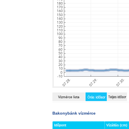
Bakonybánk vízmérce
Időpont
Vízállás (cm)