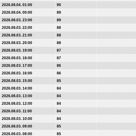
2026.08.04. 01:00
90
2026.08.04. 00:00
89
2026.08.03. 23:00
89
2026.08.03. 22:00
88
2026.08.03. 21:00
88
2026.08.03. 20:00
88
2026.08.03. 19:00
87
2026.08.03. 18:00
87
2026.08.03. 17:00
86
2026.08.03. 16:00
86
2026.08.03. 15:00
85
2026.08.03. 14:00
84
2026.08.03. 13:00
84
2026.08.03. 12:00
84
2026.08.03. 11:00
84
2026.08.03. 10:00
84
2026.08.03. 09:00
85
2026.08.03. 08:00
85