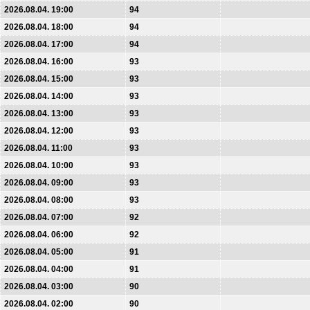
2026.08.04. 19:00
94
2026.08.04. 18:00
94
2026.08.04. 17:00
94
2026.08.04. 16:00
93
2026.08.04. 15:00
93
2026.08.04. 14:00
93
2026.08.04. 13:00
93
2026.08.04. 12:00
93
2026.08.04. 11:00
93
2026.08.04. 10:00
93
2026.08.04. 09:00
93
2026.08.04. 08:00
93
2026.08.04. 07:00
92
2026.08.04. 06:00
92
2026.08.04. 05:00
91
2026.08.04. 04:00
91
2026.08.04. 03:00
90
2026.08.04. 02:00
90