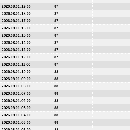
2026.08.01. 19:00
87
2026.08.01. 18:00
87
2026.08.01. 17:00
87
2026.08.01. 16:00
87
2026.08.01. 15:00
87
2026.08.01. 14:00
87
2026.08.01. 13:00
87
2026.08.01. 12:00
87
2026.08.01. 11:00
87
2026.08.01. 10:00
88
2026.08.01. 09:00
88
2026.08.01. 08:00
88
2026.08.01. 07:00
88
2026.08.01. 06:00
88
2026.08.01. 05:00
88
2026.08.01. 04:00
88
2026.08.01. 03:00
88
2026.08.01. 02:00
88