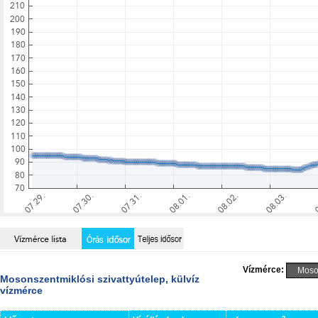
Vízmérce:
Mosonszentmiklósi szivattyútelep, külvíz
vízmérce