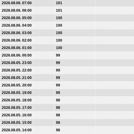
2026.08.06. 07:00
101
2026.08.06. 06:00
101
2026.08.06. 05:00
100
2026.08.06. 04:00
100
2026.08.06. 03:00
100
2026.08.06. 02:00
100
2026.08.06. 01:00
100
2026.08.06. 00:00
99
2026.08.05. 23:00
99
2026.08.05. 22:00
99
2026.08.05. 21:00
99
2026.08.05. 20:00
99
2026.08.05. 19:00
99
2026.08.05. 18:00
98
2026.08.05. 17:00
98
2026.08.05. 16:00
98
2026.08.05. 15:00
98
2026.08.05. 14:00
98