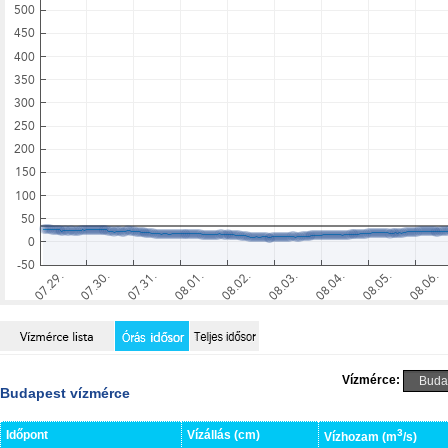
Vízmérce:
Budapest vízmérce
3
Időpont
Vízállás (cm)
Vízhozam (m
/s)