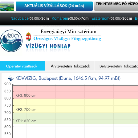
TEKINTSE MEG FŐ VÍZFO
AKTUÁLIS VÍZÁLLÁSOK (24 órás)
Nagybajcs
:
-3cm
Komárom
:
-7cm
Esztergom
:
-30cm
B
(05:00)
(05:00)
(05:00)