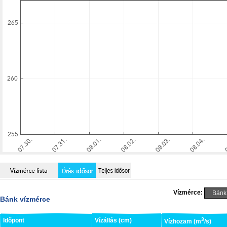
Vízmérce:
Bánk vízmérce
3
Időpont
Vízállás (cm)
Vízhozam (m
/s)