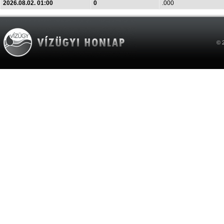
2026.08.02. 01:00
0
.000
© 