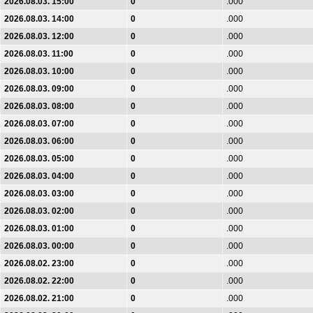
2026.08.03. 15:00
0
.000
2026.08.03. 14:00
0
.000
2026.08.03. 12:00
0
.000
2026.08.03. 11:00
0
.000
2026.08.03. 10:00
0
.000
2026.08.03. 09:00
0
.000
2026.08.03. 08:00
0
.000
2026.08.03. 07:00
0
.000
2026.08.03. 06:00
0
.000
2026.08.03. 05:00
0
.000
2026.08.03. 04:00
0
.000
2026.08.03. 03:00
0
.000
2026.08.03. 02:00
0
.000
2026.08.03. 01:00
0
.000
2026.08.03. 00:00
0
.000
2026.08.02. 23:00
0
.000
2026.08.02. 22:00
0
.000
2026.08.02. 21:00
0
.000