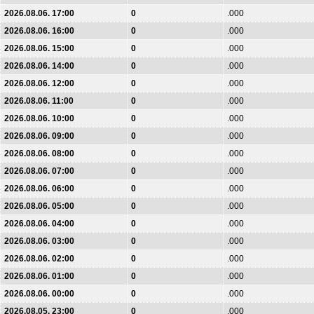
2026.08.06. 17:00
0
.000
2026.08.06. 16:00
0
.000
2026.08.06. 15:00
0
.000
2026.08.06. 14:00
0
.000
2026.08.06. 12:00
0
.000
2026.08.06. 11:00
0
.000
2026.08.06. 10:00
0
.000
2026.08.06. 09:00
0
.000
2026.08.06. 08:00
0
.000
2026.08.06. 07:00
0
.000
2026.08.06. 06:00
0
.000
2026.08.06. 05:00
0
.000
2026.08.06. 04:00
0
.000
2026.08.06. 03:00
0
.000
2026.08.06. 02:00
0
.000
2026.08.06. 01:00
0
.000
2026.08.06. 00:00
0
.000
2026.08.05. 23:00
0
.000