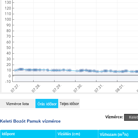
Vízmérce:
Keleti Bozót Pamuk vízmérce
3
Időpont
Vízállás (cm)
Vízhozam (m
/s)