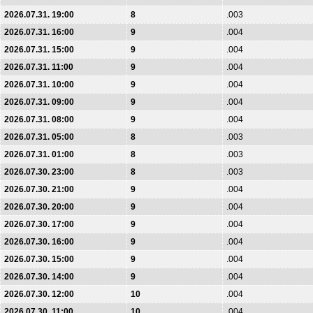
2026.07.31. 19:00
8
.003
2026.07.31. 16:00
9
.004
2026.07.31. 15:00
9
.004
2026.07.31. 11:00
9
.004
2026.07.31. 10:00
9
.004
2026.07.31. 09:00
9
.004
2026.07.31. 08:00
9
.004
2026.07.31. 05:00
8
.003
2026.07.31. 01:00
8
.003
2026.07.30. 23:00
8
.003
2026.07.30. 21:00
9
.004
2026.07.30. 20:00
9
.004
2026.07.30. 17:00
9
.004
2026.07.30. 16:00
9
.004
2026.07.30. 15:00
9
.004
2026.07.30. 14:00
9
.004
2026.07.30. 12:00
10
.004
2026.07.30. 11:00
10
.004