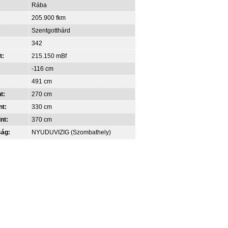
Rába
205.900 fkm
Szentgotthárd
342
t:
215.150 mBf
-116 cm
491 cm
t:
270 cm
nt:
330 cm
int:
370 cm
ság:
NYUDUVIZIG (Szombathely)