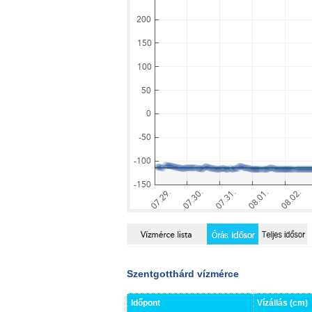
Szentgotthárd vízmérce
Időpont
Vízállás (cm)