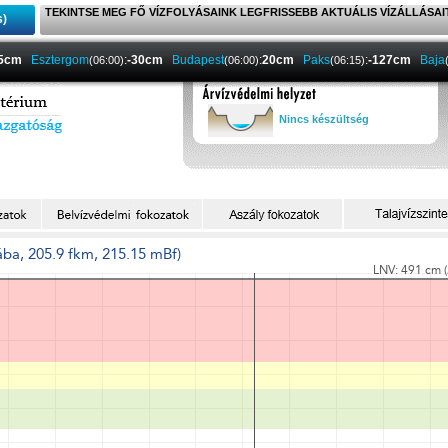
TEKINTSE MEG FŐ VÍZFOLYÁSAINK LEGFRISSEBB AKTUÁLIS VÍZÁLLÁSAI
s)
-5cm
Esztergom
:
-30cm
Budapest
:
20cm
Paks
:
-127cm
Baja
(06:00)
(06:00)
(06:15)
Nincs készültség