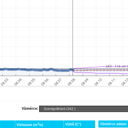
Vízmérce:
3
Vízmérce adatai
Vízhő (C°)
Vízhozam (m
/s)