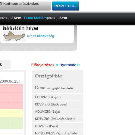
T!
Kattintson a részletekre.
:
-16cm
Duna Mohács
:
-6cm
(06:00)
(06:00)
Nincs készültség
Előrejelzések
Hydroinfo
Országtérkép
Duna
vízgyűjtő területe
ÉDUVIZIG (Győr)
KDVVIZIG (Budapest)
ADUVIZIG (Baja)
KDTVIZIG (Székesfehérvár)
DDVIZIG (Pécs)
NYUDUVIZIG (Szombathely)