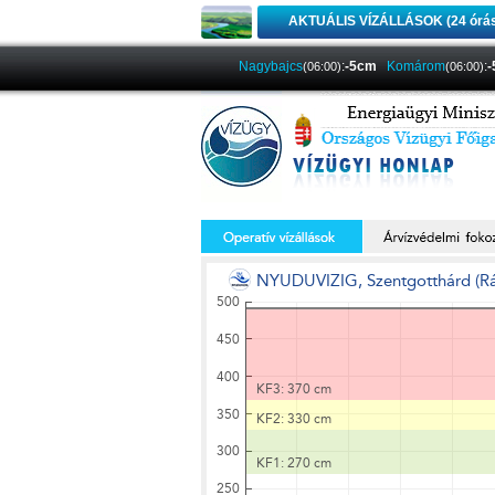
AKTUÁLIS VÍZÁLLÁSOK (24 órá
Nagybajcs
:
-5cm
Komárom
:
(06:00)
(06:00)