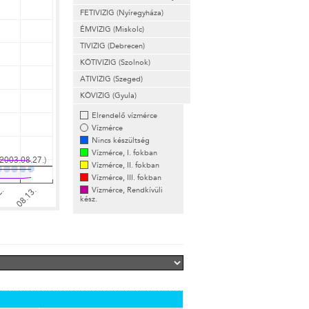
FETIVIZIG (Nyíregyháza)
ÉMVIZIG (Miskolc)
TIVIZIG (Debrecen)
KÖTIVIZIG (Szolnok)
ATIVIZIG (Szeged)
KÖVIZIG (Gyula)
Elrendelő vízmérce
Vízmérce
Nincs készültség
Vízmérce, I. fokban
Vízmérce, II. fokban
Vízmérce, III. fokban
Vízmérce, Rendkívüli
kész.