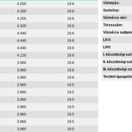
Vízfolyás:
4.200
19.6
Szelvény:
4.200
19.6
Vízmérce név:
4.200
19.6
Törzsszám:
4.320
19.6
Vízmérce nullpon
4.440
19.6
LKV:
4.440
19.6
LNV:
4.440
19.6
I. készültségi szin
4.120
19.6
II. készültségi szi
3.960
19.6
III. készültségi sz
3.960
19.6
Területi igazgató
3.960
19.6
3.960
19.5
3.960
19.5
3.960
19.5
3.960
19.5
3.960
19.5
3.960
19.5
3.960
19.5