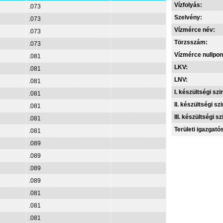
Vízfolyás:
.073
Szelvény:
.073
Vízmérce név:
.073
Törzsszám:
.073
Vízmérce nullpon
.081
LKV:
.081
LNV:
.081
I. készültségi szin
.081
II. készültségi szi
.081
III. készültségi sz
.081
Területi igazgató
.081
.089
.089
.089
.089
.081
.081
.081