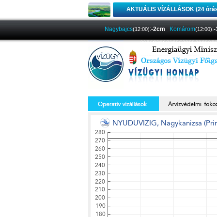
AKTUÁLIS VÍZÁLLÁSOK (24 órá
Nagybajcs
:
-2cm
Komárom
:
(12:00)
(12:00)