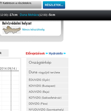
T!
Kattintson a részletekre.
:
-17cm
Duna Mohács
:
-5cm
(12:00)
(12:00)
Nincs készültség
Előrejelzések
Hydroinfo
Országtérkép
Duna
vízgyűjtő területe
ÉDUVIZIG (Győr)
KDVVIZIG (Budapest)
ADUVIZIG (Baja)
KDTVIZIG (Székesfehérvár)
DDVIZIG (Pécs)
NYUDUVIZIG (Szombathely)