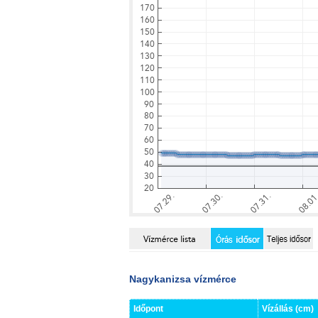
Nagykanizsa vízmérce
Időpont
Vízállás (cm)