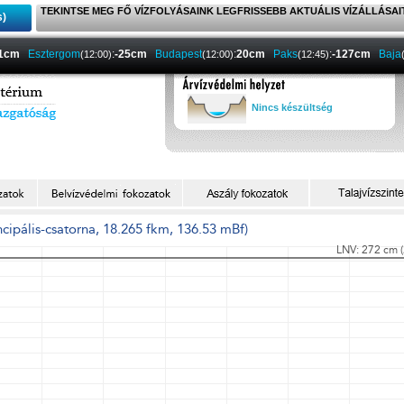
TEKINTSE MEG FŐ VÍZFOLYÁSAINK LEGFRISSEBB AKTUÁLIS VÍZÁLLÁSAI
s)
-1cm
Esztergom
:
-25cm
Budapest
:
20cm
Paks
:
-127cm
Baja
(12:00)
(12:00)
(12:45)
Nincs készültség