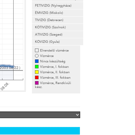
FETIVIZIG (Nyíregyháza)
ÉMVIZIG (Miskolc)
TIVIZIG (Debrecen)
KÖTIVIZIG (Szolnok)
ATIVIZIG (Szeged)
KÖVIZIG (Gyula)
Elrendelő vízmérce
Vízmérce
Nincs készültség
Vízmérce, I. fokban
Vízmérce, II. fokban
Vízmérce, III. fokban
Vízmérce, Rendkívüli
kész.