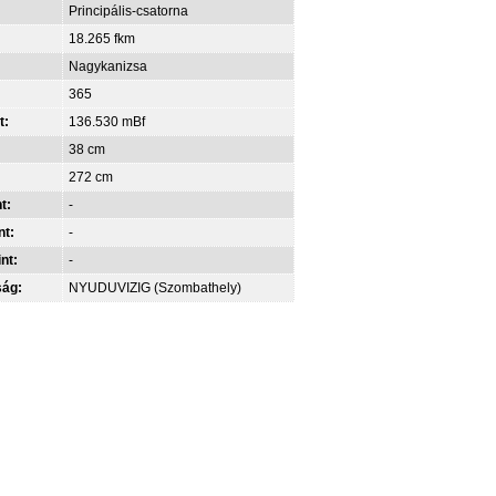
Principális-csatorna
18.265 fkm
Nagykanizsa
365
t:
136.530 mBf
38 cm
272 cm
t:
-
nt:
-
int:
-
ság:
NYUDUVIZIG (Szombathely)