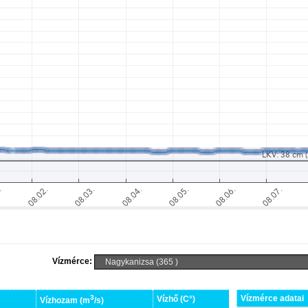
Vízmérce:
3
Vízmérce adatai
Vízhő (C°)
Vízhozam (m
/s)