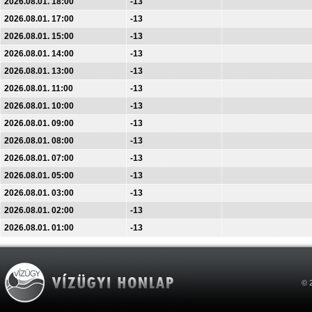
2026.08.01. 18:00
-13
2026.08.01. 17:00
-13
2026.08.01. 15:00
-13
2026.08.01. 14:00
-13
2026.08.01. 13:00
-13
2026.08.01. 11:00
-13
2026.08.01. 10:00
-13
2026.08.01. 09:00
-13
2026.08.01. 08:00
-13
2026.08.01. 07:00
-13
2026.08.01. 05:00
-13
2026.08.01. 03:00
-13
2026.08.01. 02:00
-13
2026.08.01. 01:00
-13
© 