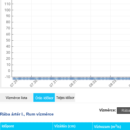
Vízmérce:
Rába ártér I., Rum vízmérce
3
Időpont
Vízállás (cm)
Vízhozam (m
/s)