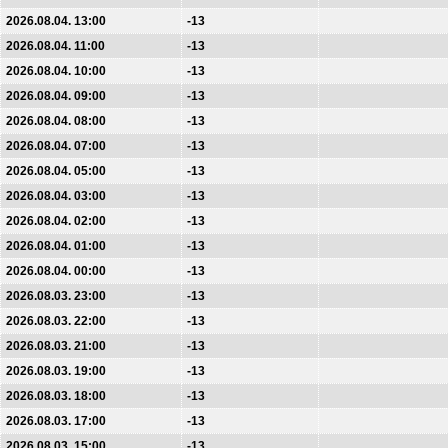
2026.08.04. 13:00
-13
2026.08.04. 11:00
-13
2026.08.04. 10:00
-13
2026.08.04. 09:00
-13
2026.08.04. 08:00
-13
2026.08.04. 07:00
-13
2026.08.04. 05:00
-13
2026.08.04. 03:00
-13
2026.08.04. 02:00
-13
2026.08.04. 01:00
-13
2026.08.04. 00:00
-13
2026.08.03. 23:00
-13
2026.08.03. 22:00
-13
2026.08.03. 21:00
-13
2026.08.03. 19:00
-13
2026.08.03. 18:00
-13
2026.08.03. 17:00
-13
2026.08.03. 15:00
-13