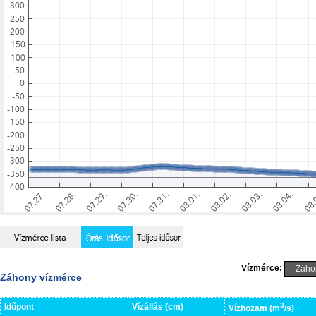
Vízmérce:
Záhony vízmérce
3
Időpont
Vízállás (cm)
Vízhozam (m
/s)