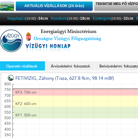
TEKINTSE MEG FŐ VÍZFO
AKTUÁLIS VÍZÁLLÁSOK (24 órás)
Nagybajcs
:
-34cm
Komárom
:
-18cm
Esztergom
:
-32cm
(19:00)
(19:00)
(19:00)