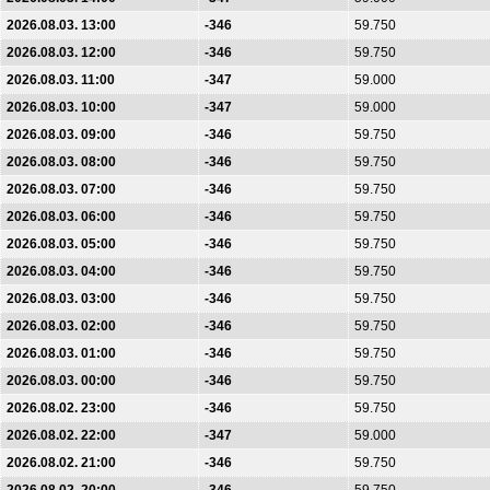
2026.08.03. 13:00
-346
59.750
2026.08.03. 12:00
-346
59.750
2026.08.03. 11:00
-347
59.000
2026.08.03. 10:00
-347
59.000
2026.08.03. 09:00
-346
59.750
2026.08.03. 08:00
-346
59.750
2026.08.03. 07:00
-346
59.750
2026.08.03. 06:00
-346
59.750
2026.08.03. 05:00
-346
59.750
2026.08.03. 04:00
-346
59.750
2026.08.03. 03:00
-346
59.750
2026.08.03. 02:00
-346
59.750
2026.08.03. 01:00
-346
59.750
2026.08.03. 00:00
-346
59.750
2026.08.02. 23:00
-346
59.750
2026.08.02. 22:00
-347
59.000
2026.08.02. 21:00
-346
59.750