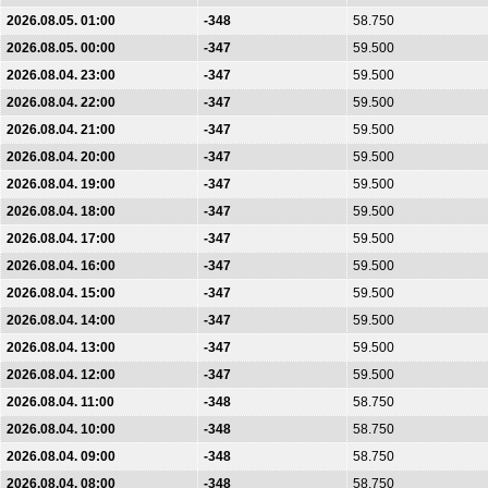
2026.08.05. 01:00
-348
58.750
2026.08.05. 00:00
-347
59.500
2026.08.04. 23:00
-347
59.500
2026.08.04. 22:00
-347
59.500
2026.08.04. 21:00
-347
59.500
2026.08.04. 20:00
-347
59.500
2026.08.04. 19:00
-347
59.500
2026.08.04. 18:00
-347
59.500
2026.08.04. 17:00
-347
59.500
2026.08.04. 16:00
-347
59.500
2026.08.04. 15:00
-347
59.500
2026.08.04. 14:00
-347
59.500
2026.08.04. 13:00
-347
59.500
2026.08.04. 12:00
-347
59.500
2026.08.04. 11:00
-348
58.750
2026.08.04. 10:00
-348
58.750
2026.08.04. 09:00
-348
58.750
2026.08.04. 08:00
-348
58.750