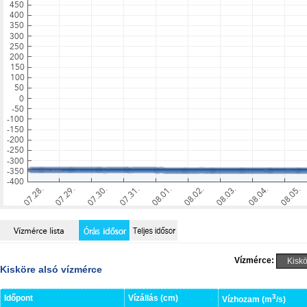
Vízmérce:
Kisköre alsó vízmérce
3
Időpont
Vízállás (cm)
Vízhozam (m
/s)