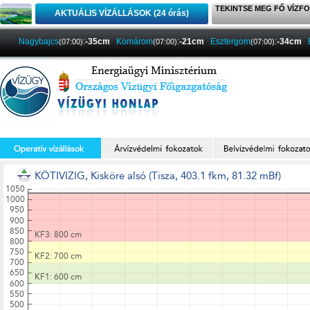
TEKINTSE MEG FŐ VÍZFO
AKTUÁLIS VÍZÁLLÁSOK (24 órás)
Nagybajcs
:
-35cm
Komárom
:
-21cm
Esztergom
:
-34cm
(07:00)
(07:00)
(07:00)