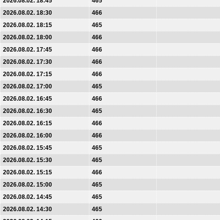
2026.08.02. 18:45
465
2026.08.02. 18:30
466
2026.08.02. 18:15
465
2026.08.02. 18:00
466
2026.08.02. 17:45
466
2026.08.02. 17:30
466
2026.08.02. 17:15
466
2026.08.02. 17:00
465
2026.08.02. 16:45
466
2026.08.02. 16:30
465
2026.08.02. 16:15
466
2026.08.02. 16:00
466
2026.08.02. 15:45
465
2026.08.02. 15:30
465
2026.08.02. 15:15
466
2026.08.02. 15:00
465
2026.08.02. 14:45
465
2026.08.02. 14:30
465