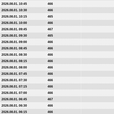
2026.08.01. 10:45
466
2026.08.01. 10:30
466
2026.08.01. 10:15
465
2026.08.01. 10:00
466
2026.08.01. 09:45
467
2026.08.01. 09:30
465
2026.08.01. 09:00
466
2026.08.01. 08:45
466
2026.08.01. 08:30
466
2026.08.01. 08:15
466
2026.08.01. 08:00
466
2026.08.01. 07:45
466
2026.08.01. 07:30
466
2026.08.01. 07:15
466
2026.08.01. 07:00
466
2026.08.01. 06:45
467
2026.08.01. 06:30
466
2026.08.01. 06:15
466