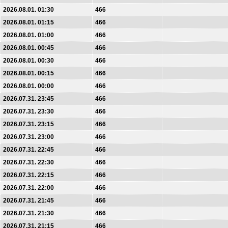
2026.08.01. 01:30
466
2026.08.01. 01:15
466
2026.08.01. 01:00
466
2026.08.01. 00:45
466
2026.08.01. 00:30
466
2026.08.01. 00:15
466
2026.08.01. 00:00
466
2026.07.31. 23:45
466
2026.07.31. 23:30
466
2026.07.31. 23:15
466
2026.07.31. 23:00
466
2026.07.31. 22:45
466
2026.07.31. 22:30
466
2026.07.31. 22:15
466
2026.07.31. 22:00
466
2026.07.31. 21:45
466
2026.07.31. 21:30
466
2026.07.31. 21:15
466