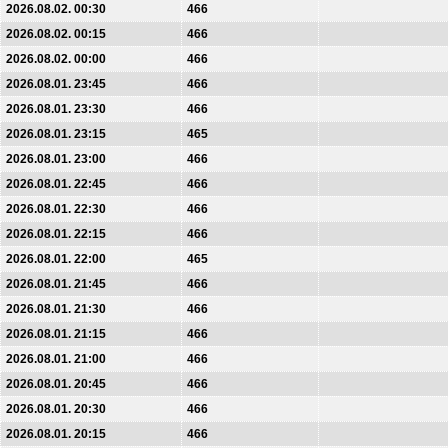
2026.08.02. 00:30
466
2026.08.02. 00:15
466
2026.08.02. 00:00
466
2026.08.01. 23:45
466
2026.08.01. 23:30
466
2026.08.01. 23:15
465
2026.08.01. 23:00
466
2026.08.01. 22:45
466
2026.08.01. 22:30
466
2026.08.01. 22:15
466
2026.08.01. 22:00
465
2026.08.01. 21:45
466
2026.08.01. 21:30
466
2026.08.01. 21:15
466
2026.08.01. 21:00
466
2026.08.01. 20:45
466
2026.08.01. 20:30
466
2026.08.01. 20:15
466