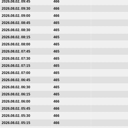
2026.08.02. 09:45
466
2026.08.02. 09:30
466
2026.08.02. 09:00
466
2026.08.02. 08:45
465
2026.08.02. 08:30
465
2026.08.02. 08:15
465
2026.08.02. 08:00
465
2026.08.02. 07:45
465
2026.08.02. 07:30
465
2026.08.02. 07:15
465
2026.08.02. 07:00
465
2026.08.02. 06:45
465
2026.08.02. 06:30
465
2026.08.02. 06:15
465
2026.08.02. 06:00
466
2026.08.02. 05:45
466
2026.08.02. 05:30
466
2026.08.02. 05:15
466