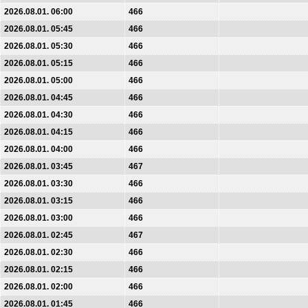
2026.08.01. 06:00
466
2026.08.01. 05:45
466
2026.08.01. 05:30
466
2026.08.01. 05:15
466
2026.08.01. 05:00
466
2026.08.01. 04:45
466
2026.08.01. 04:30
466
2026.08.01. 04:15
466
2026.08.01. 04:00
466
2026.08.01. 03:45
467
2026.08.01. 03:30
466
2026.08.01. 03:15
466
2026.08.01. 03:00
466
2026.08.01. 02:45
467
2026.08.01. 02:30
466
2026.08.01. 02:15
466
2026.08.01. 02:00
466
2026.08.01. 01:45
466