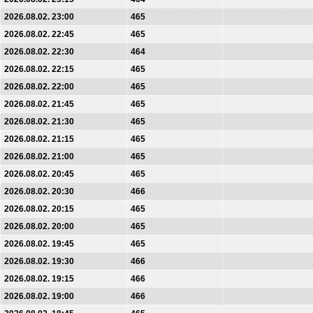
2026.08.02. 23:00
465
2026.08.02. 22:45
465
2026.08.02. 22:30
464
2026.08.02. 22:15
465
2026.08.02. 22:00
465
2026.08.02. 21:45
465
2026.08.02. 21:30
465
2026.08.02. 21:15
465
2026.08.02. 21:00
465
2026.08.02. 20:45
465
2026.08.02. 20:30
466
2026.08.02. 20:15
465
2026.08.02. 20:00
465
2026.08.02. 19:45
465
2026.08.02. 19:30
466
2026.08.02. 19:15
466
2026.08.02. 19:00
466