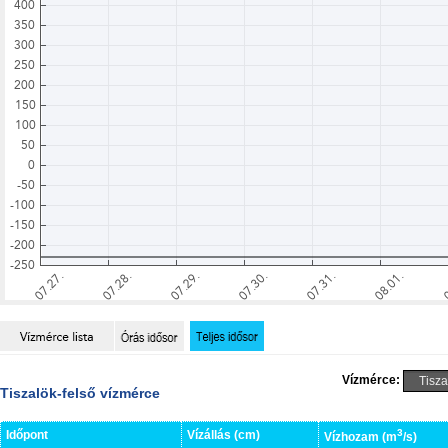
Vízmérce:
Tiszalök-felső vízmérce
3
Időpont
Vízállás (cm)
Vízhozam (m
/s)