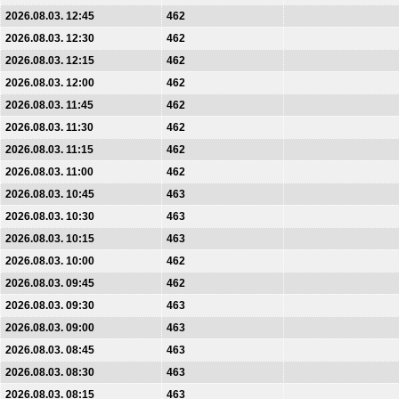
2026.08.03. 12:45
462
2026.08.03. 12:30
462
2026.08.03. 12:15
462
2026.08.03. 12:00
462
2026.08.03. 11:45
462
2026.08.03. 11:30
462
2026.08.03. 11:15
462
2026.08.03. 11:00
462
2026.08.03. 10:45
463
2026.08.03. 10:30
463
2026.08.03. 10:15
463
2026.08.03. 10:00
462
2026.08.03. 09:45
462
2026.08.03. 09:30
463
2026.08.03. 09:00
463
2026.08.03. 08:45
463
2026.08.03. 08:30
463
2026.08.03. 08:15
463