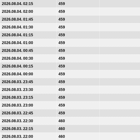
2026.08.04. 02:15
459
2026.08.04. 02:00
459
2026.08.04. 01:45
459
2026.08.04. 01:30
459
2026.08.04. 01:15
459
2026.08.04. 01:00
459
2026.08.04. 00:45
459
2026.08.04. 00:30
459
2026.08.04. 00:15
459
2026.08.04. 00:00
459
2026.08.03. 23:45
459
2026.08.03. 23:30
459
2026.08.03. 23:15
459
2026.08.03. 23:00
459
2026.08.03. 22:45
459
2026.08.03. 22:30
460
2026.08.03. 22:15
460
2026.08.03. 22:00
460