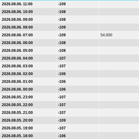
2026.08.06. 11:00
-109
2026.08.06. 10:00
-108
2026.08.06. 09:00
-108
2026.08.06. 08:00
-109
2026.08.06. 07:00
-109
54.000
2026.08.06. 06:00
-108
2026.08.06. 05:00
-108
2026.08.06. 04:00
-107
2026.08.06. 03:00
-107
2026.08.06. 02:00
-106
2026.08.06. 01:00
-106
2026.08.06. 00:00
-106
2026.08.05. 23:00
-107
2026.08.05. 22:00
-107
2026.08.05. 21:00
-107
2026.08.05. 20:00
-109
2026.08.05. 19:00
-107
2026.08.05. 18:00
-106