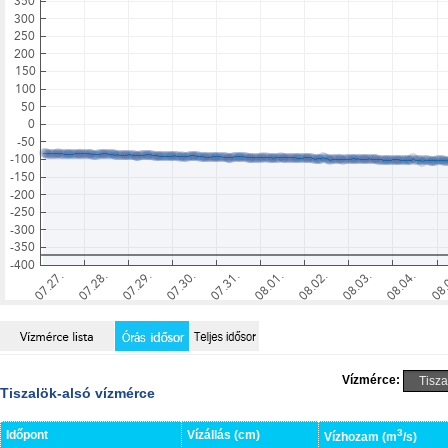
Vízmérce:
Tiszalök-alsó vízmérce
3
Időpont
Vízállás (cm)
Vízhozam (m
/s)