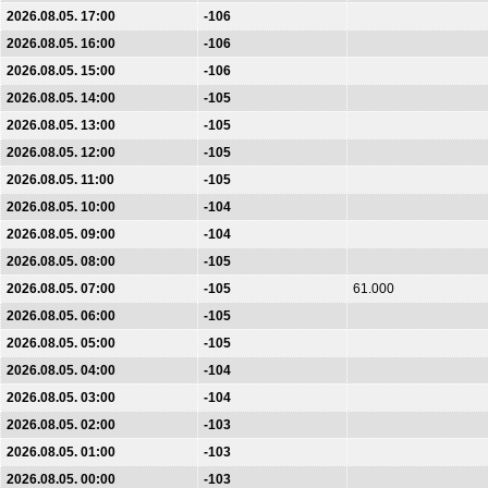
2026.08.05. 17:00
-106
2026.08.05. 16:00
-106
2026.08.05. 15:00
-106
2026.08.05. 14:00
-105
2026.08.05. 13:00
-105
2026.08.05. 12:00
-105
2026.08.05. 11:00
-105
2026.08.05. 10:00
-104
2026.08.05. 09:00
-104
2026.08.05. 08:00
-105
2026.08.05. 07:00
-105
61.000
2026.08.05. 06:00
-105
2026.08.05. 05:00
-105
2026.08.05. 04:00
-104
2026.08.05. 03:00
-104
2026.08.05. 02:00
-103
2026.08.05. 01:00
-103
2026.08.05. 00:00
-103