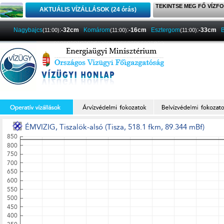
TEKINTSE MEG FŐ VÍZFO
AKTUÁLIS VÍZÁLLÁSOK (24 órás)
Nagybajcs
:
-32cm
Komárom
:
-16cm
Esztergom
:
-33cm
(11:00)
(11:00)
(11:00)