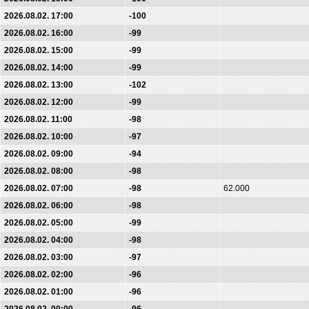
2026.08.02. 17:00
-100
2026.08.02. 16:00
-99
2026.08.02. 15:00
-99
2026.08.02. 14:00
-99
2026.08.02. 13:00
-102
2026.08.02. 12:00
-99
2026.08.02. 11:00
-98
2026.08.02. 10:00
-97
2026.08.02. 09:00
-94
2026.08.02. 08:00
-98
2026.08.02. 07:00
-98
62.000
2026.08.02. 06:00
-98
2026.08.02. 05:00
-99
2026.08.02. 04:00
-98
2026.08.02. 03:00
-97
2026.08.02. 02:00
-96
2026.08.02. 01:00
-96