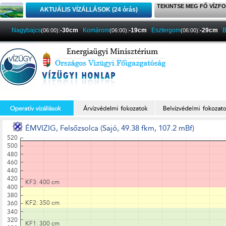
TEKINTSE MEG FŐ VÍZFO
AKTUÁLIS VÍZÁLLÁSOK (24 órás)
Nagybajcs
:
-30cm
Komárom
:
-19cm
Esztergom
:
-29cm
B
(06:00)
(06:00)
(06:00)