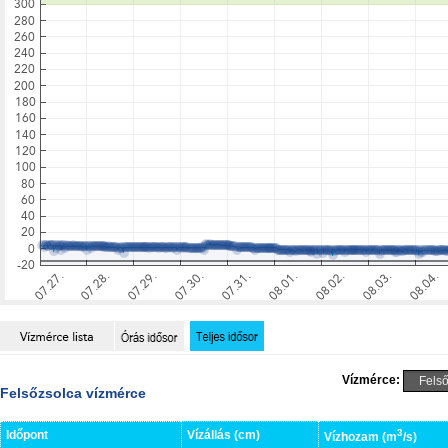
Vízmérce:
Felsőzsolca vízmérce
3
Időpont
Vízállás (cm)
Vízhozam (m
/s)