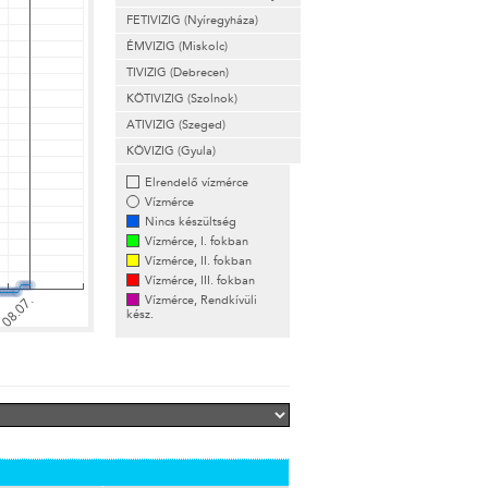
FETIVIZIG (Nyíregyháza)
ÉMVIZIG (Miskolc)
TIVIZIG (Debrecen)
KÖTIVIZIG (Szolnok)
ATIVIZIG (Szeged)
KÖVIZIG (Gyula)
Elrendelő vízmérce
Vízmérce
Nincs készültség
Vízmérce, I. fokban
Vízmérce, II. fokban
Vízmérce, III. fokban
Vízmérce, Rendkívüli
kész.