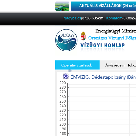
AKTUÁLIS VÍZÁLLÁSOK (24 órá
Nagybajcs
:
-35cm
Komárom
:
(07:00)
(07:00)