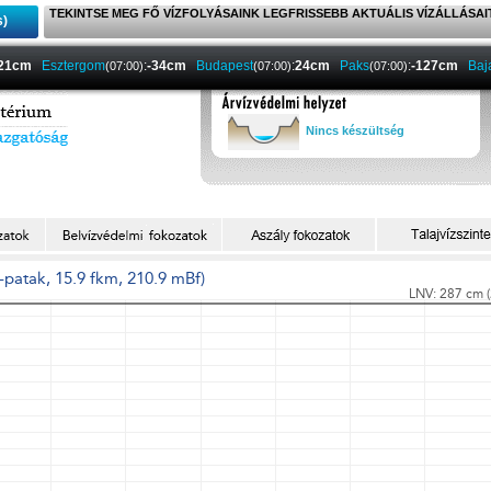
TEKINTSE MEG FŐ VÍZFOLYÁSAINK LEGFRISSEBB AKTUÁLIS VÍZÁLLÁSAI
s)
-21cm
Esztergom
:
-34cm
Budapest
:
24cm
Paks
:
-127cm
Baj
(07:00)
(07:00)
(07:00)
Nincs készültség