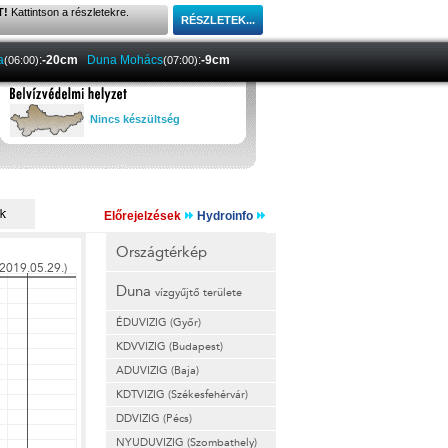
T!
Kattintson a részletekre.
a
:
-20cm
Duna Mohács
:
-9cm
(06:00)
(07:00)
Nincs készültség
Előrejelzések
Hydroinfo
Országtérkép
Duna
vízgyűjtő területe
ÉDUVIZIG (Győr)
KDVVIZIG (Budapest)
ADUVIZIG (Baja)
KDTVIZIG (Székesfehérvár)
DDVIZIG (Pécs)
NYUDUVIZIG (Szombathely)