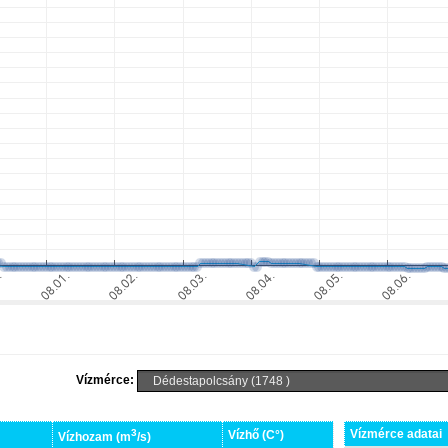
Vízmérce:
3
Vízmérce adatai
Vízhő (C°)
Vízhozam (m
/s)