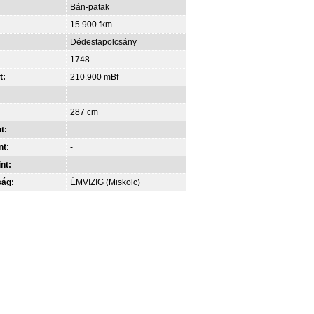
Bán-patak
15.900 fkm
Dédestapolcsány
1748
t:
210.900 mBf
-
287 cm
t:
-
nt:
-
int:
-
ság:
ÉMVIZIG (Miskolc)