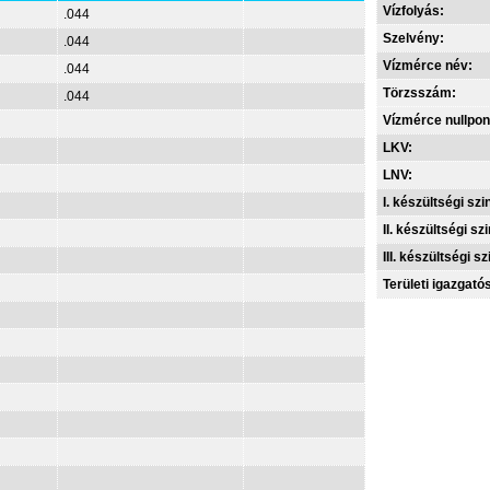
Vízfolyás:
.044
Szelvény:
.044
Vízmérce név:
.044
Törzsszám:
.044
Vízmérce nullpon
LKV:
LNV:
I. készültségi szin
II. készültségi szi
III. készültségi sz
Területi igazgató