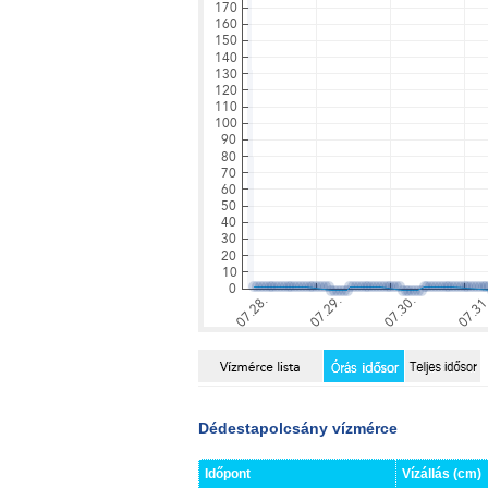
Dédestapolcsány vízmérce
Időpont
Vízállás (cm)