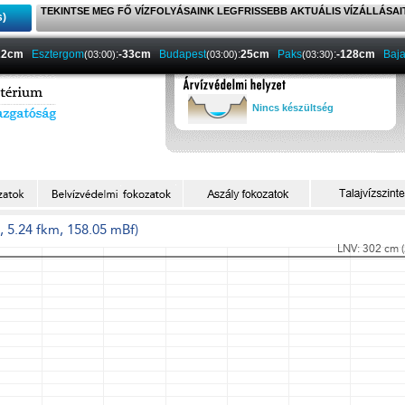
TEKINTSE MEG FŐ VÍZFOLYÁSAINK LEGFRISSEBB AKTUÁLIS VÍZÁLLÁSAI
s)
22cm
Esztergom
:
-33cm
Budapest
:
25cm
Paks
:
-128cm
Baj
(03:00)
(03:00)
(03:30)
Nincs készültség