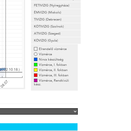
FETIVIZIG (Nyíregyháza)
ÉMVIZIG (Miskolc)
TIVIZIG (Debrecen)
KÖTIVIZIG (Szolnok)
ATIVIZIG (Szeged)
KÖVIZIG (Gyula)
Elrendelő vízmérce
Vízmérce
Nincs készültség
Vízmérce, I. fokban
Vízmérce, II. fokban
Vízmérce, III. fokban
Vízmérce, Rendkívüli
kész.