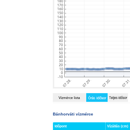
Bánhorváti vízmérce
Időpont
Vízállás (cm)