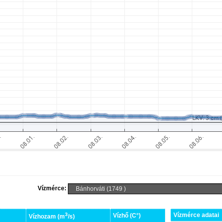
Vízmérce:
3
Vízmérce adatai
Vízhő (C°)
Vízhozam (m
/s)