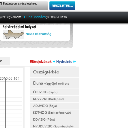
T!
Kattintson a részletekre.
a
:
-20cm
Duna Mohács
:
-10cm
(03:00)
(03:00)
Nincs készültség
Előrejelzések
Hydroinfo
Országtérkép
Duna
vízgyűjtő területe
ÉDUVIZIG (Győr)
KDVVIZIG (Budapest)
ADUVIZIG (Baja)
KDTVIZIG (Székesfehérvár)
DDVIZIG (Pécs)
NYUDUVIZIG (Szombathely)