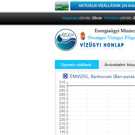
AKTUÁLIS VÍZÁLLÁSOK (24 órá
Nagybajcs
:
-30cm
Komárom
:
-
(03:00)
(03:00)