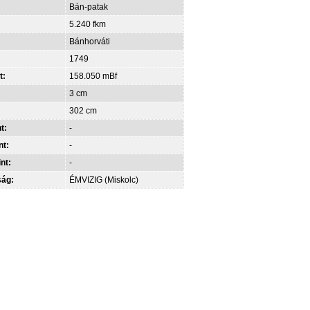
Bán-patak
5.240 fkm
Bánhorváti
1749
t:
158.050 mBf
3 cm
302 cm
t:
-
nt:
-
int:
-
ság:
ÉMVIZIG (Miskolc)