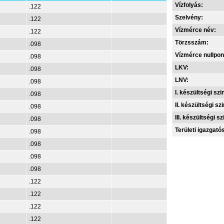
Vízfolyás:
.122
Szelvény:
.122
Vízmérce név:
.122
Törzsszám:
.098
Vízmérce nullpon
.098
LKV:
.098
LNV:
.098
I. készültségi szin
.098
II. készültségi szi
.098
III. készültségi sz
.098
Területi igazgató
.098
.098
.098
.098
.122
.122
.122
.122