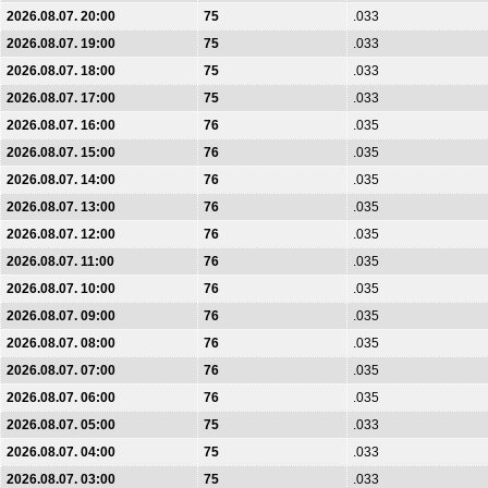
2026.08.07. 20:00
75
.033
2026.08.07. 19:00
75
.033
2026.08.07. 18:00
75
.033
2026.08.07. 17:00
75
.033
2026.08.07. 16:00
76
.035
2026.08.07. 15:00
76
.035
2026.08.07. 14:00
76
.035
2026.08.07. 13:00
76
.035
2026.08.07. 12:00
76
.035
2026.08.07. 11:00
76
.035
2026.08.07. 10:00
76
.035
2026.08.07. 09:00
76
.035
2026.08.07. 08:00
76
.035
2026.08.07. 07:00
76
.035
2026.08.07. 06:00
76
.035
2026.08.07. 05:00
75
.033
2026.08.07. 04:00
75
.033
2026.08.07. 03:00
75
.033