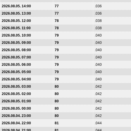
2026.08.05. 14:00
77
.036
2026.08.05. 13:00
77
.036
2026.08.05. 12:00
78
.038
2026.08.05. 11:00
78
.038
2026.08.05. 10:00
79
.040
2026.08.05. 09:00
79
.040
2026.08.05. 08:00
79
.040
2026.08.05. 07:00
79
.040
2026.08.05. 06:00
79
.040
2026.08.05. 05:00
79
.040
2026.08.05. 04:00
79
.040
2026.08.05. 03:00
80
.042
2026.08.05. 02:00
80
.042
2026.08.05. 01:00
80
.042
2026.08.05. 00:00
80
.042
2026.08.04. 23:00
80
.042
2026.08.04. 22:00
81
.044
2026.08.04. 21:00
81
.044