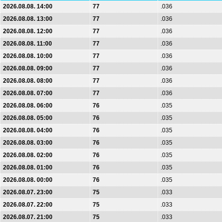
2026.08.08. 14:00
77
.036
2026.08.08. 13:00
77
.036
2026.08.08. 12:00
77
.036
2026.08.08. 11:00
77
.036
2026.08.08. 10:00
77
.036
2026.08.08. 09:00
77
.036
2026.08.08. 08:00
77
.036
2026.08.08. 07:00
77
.036
2026.08.08. 06:00
76
.035
2026.08.08. 05:00
76
.035
2026.08.08. 04:00
76
.035
2026.08.08. 03:00
76
.035
2026.08.08. 02:00
76
.035
2026.08.08. 01:00
76
.035
2026.08.08. 00:00
76
.035
2026.08.07. 23:00
75
.033
2026.08.07. 22:00
75
.033
2026.08.07. 21:00
75
.033