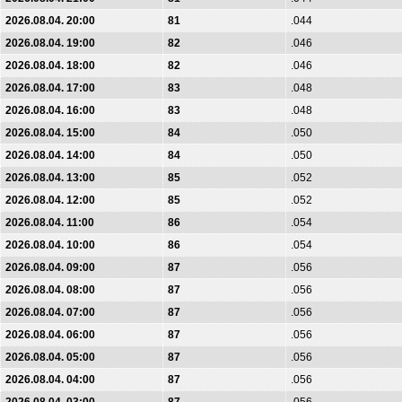
2026.08.04. 20:00
81
.044
2026.08.04. 19:00
82
.046
2026.08.04. 18:00
82
.046
2026.08.04. 17:00
83
.048
2026.08.04. 16:00
83
.048
2026.08.04. 15:00
84
.050
2026.08.04. 14:00
84
.050
2026.08.04. 13:00
85
.052
2026.08.04. 12:00
85
.052
2026.08.04. 11:00
86
.054
2026.08.04. 10:00
86
.054
2026.08.04. 09:00
87
.056
2026.08.04. 08:00
87
.056
2026.08.04. 07:00
87
.056
2026.08.04. 06:00
87
.056
2026.08.04. 05:00
87
.056
2026.08.04. 04:00
87
.056