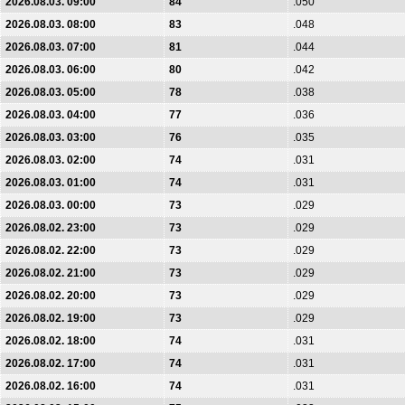
2026.08.03. 09:00
84
.050
2026.08.03. 08:00
83
.048
2026.08.03. 07:00
81
.044
2026.08.03. 06:00
80
.042
2026.08.03. 05:00
78
.038
2026.08.03. 04:00
77
.036
2026.08.03. 03:00
76
.035
2026.08.03. 02:00
74
.031
2026.08.03. 01:00
74
.031
2026.08.03. 00:00
73
.029
2026.08.02. 23:00
73
.029
2026.08.02. 22:00
73
.029
2026.08.02. 21:00
73
.029
2026.08.02. 20:00
73
.029
2026.08.02. 19:00
73
.029
2026.08.02. 18:00
74
.031
2026.08.02. 17:00
74
.031
2026.08.02. 16:00
74
.031