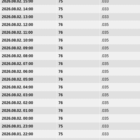
2026.08.02. 15:00
75
.033
2026.08.02. 14:00
75
.033
2026.08.02. 13:00
75
.033
2026.08.02. 12:00
76
.035
2026.08.02. 11:00
76
.035
2026.08.02. 10:00
76
.035
2026.08.02. 09:00
76
.035
2026.08.02. 08:00
76
.035
2026.08.02. 07:00
76
.035
2026.08.02. 06:00
76
.035
2026.08.02. 05:00
76
.035
2026.08.02. 04:00
76
.035
2026.08.02. 03:00
76
.035
2026.08.02. 02:00
76
.035
2026.08.02. 01:00
76
.035
2026.08.02. 00:00
76
.035
2026.08.01. 23:00
75
.033
2026.08.01. 22:00
75
.033