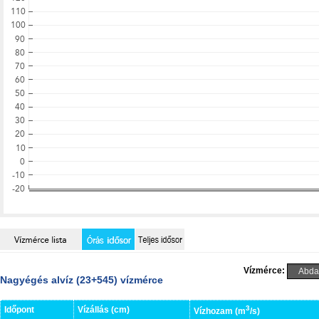
Vízmérce:
Nagyégés alvíz (23+545) vízmérce
3
Időpont
Vízállás (cm)
Vízhozam (m
/s)