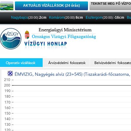
TEKINTSE MEG FŐ VÍZFO
AKTUÁLIS VÍZÁLLÁSOK (24 órás)
Nagybajcs
:
2cm
Komárom
:
6cm
Esztergom
:
-16cm
Bu
(20:00)
(20:00)
(20:00)