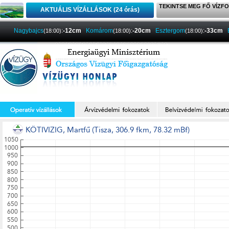
TEKINTSE MEG FŐ VÍZFO
AKTUÁLIS VÍZÁLLÁSOK (24 órás)
Nagybajcs
:
-12cm
Komárom
:
-20cm
Esztergom
:
-33cm
(18:00)
(18:00)
(18:00)