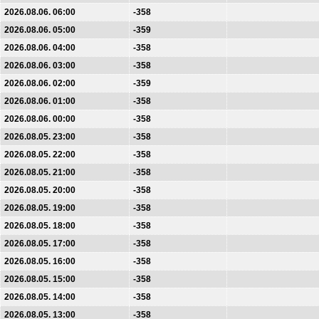
2026.08.06. 06:00
-358
2026.08.06. 05:00
-359
2026.08.06. 04:00
-358
2026.08.06. 03:00
-358
2026.08.06. 02:00
-359
2026.08.06. 01:00
-358
2026.08.06. 00:00
-358
2026.08.05. 23:00
-358
2026.08.05. 22:00
-358
2026.08.05. 21:00
-358
2026.08.05. 20:00
-358
2026.08.05. 19:00
-358
2026.08.05. 18:00
-358
2026.08.05. 17:00
-358
2026.08.05. 16:00
-358
2026.08.05. 15:00
-358
2026.08.05. 14:00
-358
2026.08.05. 13:00
-358