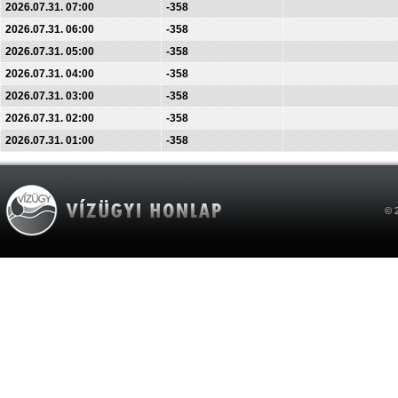
2026.07.31. 07:00
-358
2026.07.31. 06:00
-358
2026.07.31. 05:00
-358
2026.07.31. 04:00
-358
2026.07.31. 03:00
-358
2026.07.31. 02:00
-358
2026.07.31. 01:00
-358
© 