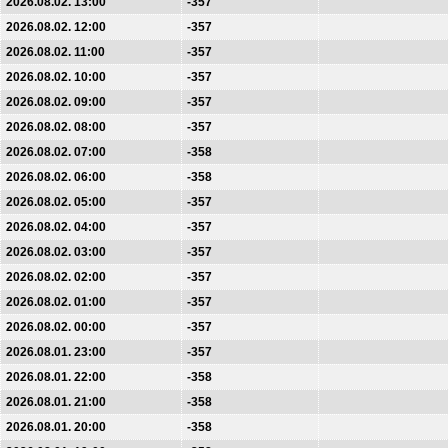
2026.08.02. 13:00
-357
2026.08.02. 12:00
-357
2026.08.02. 11:00
-357
2026.08.02. 10:00
-357
2026.08.02. 09:00
-357
2026.08.02. 08:00
-357
2026.08.02. 07:00
-358
2026.08.02. 06:00
-358
2026.08.02. 05:00
-357
2026.08.02. 04:00
-357
2026.08.02. 03:00
-357
2026.08.02. 02:00
-357
2026.08.02. 01:00
-357
2026.08.02. 00:00
-357
2026.08.01. 23:00
-357
2026.08.01. 22:00
-358
2026.08.01. 21:00
-358
2026.08.01. 20:00
-358