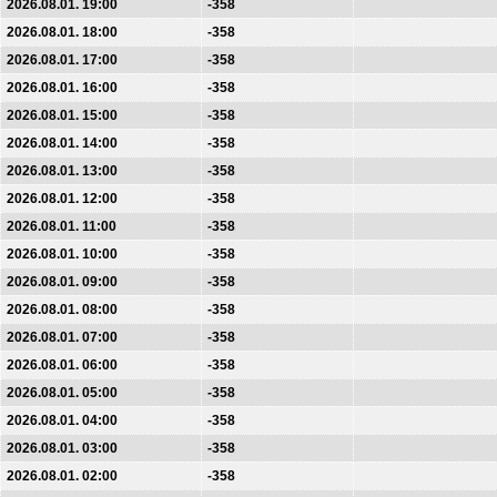
2026.08.01. 19:00
-358
2026.08.01. 18:00
-358
2026.08.01. 17:00
-358
2026.08.01. 16:00
-358
2026.08.01. 15:00
-358
2026.08.01. 14:00
-358
2026.08.01. 13:00
-358
2026.08.01. 12:00
-358
2026.08.01. 11:00
-358
2026.08.01. 10:00
-358
2026.08.01. 09:00
-358
2026.08.01. 08:00
-358
2026.08.01. 07:00
-358
2026.08.01. 06:00
-358
2026.08.01. 05:00
-358
2026.08.01. 04:00
-358
2026.08.01. 03:00
-358
2026.08.01. 02:00
-358