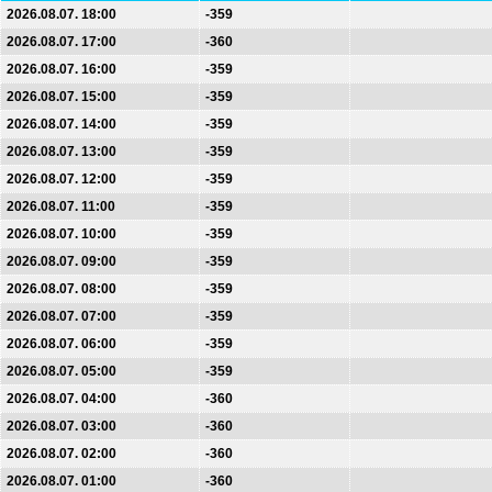
2026.08.07. 18:00
-359
2026.08.07. 17:00
-360
2026.08.07. 16:00
-359
2026.08.07. 15:00
-359
2026.08.07. 14:00
-359
2026.08.07. 13:00
-359
2026.08.07. 12:00
-359
2026.08.07. 11:00
-359
2026.08.07. 10:00
-359
2026.08.07. 09:00
-359
2026.08.07. 08:00
-359
2026.08.07. 07:00
-359
2026.08.07. 06:00
-359
2026.08.07. 05:00
-359
2026.08.07. 04:00
-360
2026.08.07. 03:00
-360
2026.08.07. 02:00
-360
2026.08.07. 01:00
-360