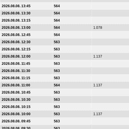
2026.08.08. 13:45
564
2026.08.08. 13:30
564
2026.08.08. 13:15
564
2026.08.08. 13:00
564
1.078
2026.08.08. 12:45
564
2026.08.08. 12:30
563
2026.08.08. 12:15
563
2026.08.08. 12:00
563
1.137
2026.08.08. 11:45
563
2026.08.08. 11:30
563
2026.08.08. 11:15
563
2026.08.08. 11:00
564
1.137
2026.08.08. 10:45
563
2026.08.08. 10:30
563
2026.08.08. 10:15
563
2026.08.08. 10:00
563
1.137
2026.08.08. 09:45
563
2026.08.08. 09:30
563