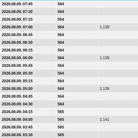
2026.08.09. 07:45
564
2026.08.09. 07:30
564
2026.08.09. 07:15
564
2026.08.09. 07:00
564
1.139
2026.08.09. 06:45
564
2026.08.09. 06:30
564
2026.08.09. 06:15
564
2026.08.09. 06:00
564
1.139
2026.08.09. 05:45
564
2026.08.09. 05:30
564
2026.08.09. 05:15
564
2026.08.09. 05:00
564
1.139
2026.08.09. 04:45
564
2026.08.09. 04:30
564
2026.08.09. 04:15
565
2026.08.09. 04:00
565
1.141
2026.08.09. 03:45
565
2026.08.09. 03:30
565