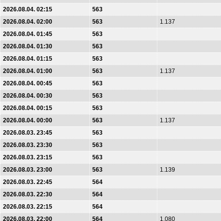
2026.08.04. 02:15
563
2026.08.04. 02:00
563
1.137
2026.08.04. 01:45
563
2026.08.04. 01:30
563
2026.08.04. 01:15
563
2026.08.04. 01:00
563
1.137
2026.08.04. 00:45
563
2026.08.04. 00:30
563
2026.08.04. 00:15
563
2026.08.04. 00:00
563
1.137
2026.08.03. 23:45
563
2026.08.03. 23:30
563
2026.08.03. 23:15
563
2026.08.03. 23:00
563
1.139
2026.08.03. 22:45
564
2026.08.03. 22:30
564
2026.08.03. 22:15
564
2026.08.03. 22:00
564
1.080