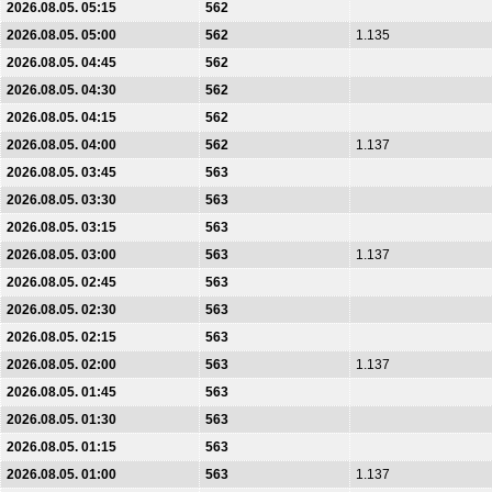
2026.08.05. 05:15
562
2026.08.05. 05:00
562
1.135
2026.08.05. 04:45
562
2026.08.05. 04:30
562
2026.08.05. 04:15
562
2026.08.05. 04:00
562
1.137
2026.08.05. 03:45
563
2026.08.05. 03:30
563
2026.08.05. 03:15
563
2026.08.05. 03:00
563
1.137
2026.08.05. 02:45
563
2026.08.05. 02:30
563
2026.08.05. 02:15
563
2026.08.05. 02:00
563
1.137
2026.08.05. 01:45
563
2026.08.05. 01:30
563
2026.08.05. 01:15
563
2026.08.05. 01:00
563
1.137