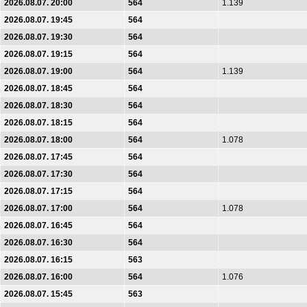
2026.08.07. 20:00
564
1.139
2026.08.07. 19:45
564
2026.08.07. 19:30
564
2026.08.07. 19:15
564
2026.08.07. 19:00
564
1.139
2026.08.07. 18:45
564
2026.08.07. 18:30
564
2026.08.07. 18:15
564
2026.08.07. 18:00
564
1.078
2026.08.07. 17:45
564
2026.08.07. 17:30
564
2026.08.07. 17:15
564
2026.08.07. 17:00
564
1.078
2026.08.07. 16:45
564
2026.08.07. 16:30
564
2026.08.07. 16:15
563
2026.08.07. 16:00
564
1.076
2026.08.07. 15:45
563