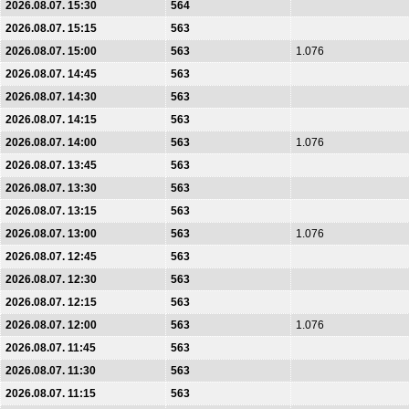
2026.08.07. 15:30
564
2026.08.07. 15:15
563
2026.08.07. 15:00
563
1.076
2026.08.07. 14:45
563
2026.08.07. 14:30
563
2026.08.07. 14:15
563
2026.08.07. 14:00
563
1.076
2026.08.07. 13:45
563
2026.08.07. 13:30
563
2026.08.07. 13:15
563
2026.08.07. 13:00
563
1.076
2026.08.07. 12:45
563
2026.08.07. 12:30
563
2026.08.07. 12:15
563
2026.08.07. 12:00
563
1.076
2026.08.07. 11:45
563
2026.08.07. 11:30
563
2026.08.07. 11:15
563