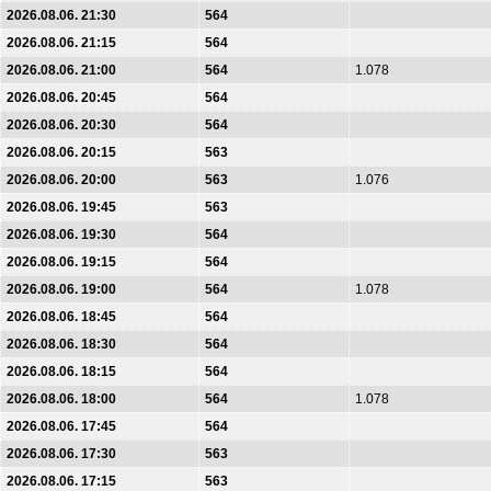
2026.08.06. 21:30
564
2026.08.06. 21:15
564
2026.08.06. 21:00
564
1.078
2026.08.06. 20:45
564
2026.08.06. 20:30
564
2026.08.06. 20:15
563
2026.08.06. 20:00
563
1.076
2026.08.06. 19:45
563
2026.08.06. 19:30
564
2026.08.06. 19:15
564
2026.08.06. 19:00
564
1.078
2026.08.06. 18:45
564
2026.08.06. 18:30
564
2026.08.06. 18:15
564
2026.08.06. 18:00
564
1.078
2026.08.06. 17:45
564
2026.08.06. 17:30
563
2026.08.06. 17:15
563