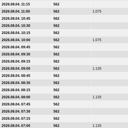
2026.08.04. 11:15
562
2026.08.04. 11:00
562
1.075
2026.08.04. 10:45
562
2026.08.04. 10:30
562
2026.08.04. 10:15
562
2026.08.04. 10:00
562
1.075
2026.08.04. 09:45
562
2026.08.04. 09:30
562
2026.08.04. 09:15
562
2026.08.04. 09:00
562
1.135
2026.08.04. 08:45
562
2026.08.04. 08:30
562
2026.08.04. 08:15
562
2026.08.04. 08:00
562
1.135
2026.08.04. 07:45
562
2026.08.04. 07:30
562
2026.08.04. 07:15
562
2026.08.04. 07:00
562
1.135