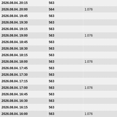
2026.08.04. 20:15
563
2026.08.04. 20:00
564
1.076
2026.08.04. 19:45
563
2026.08.04. 19:30
563
2026.08.04. 19:15
563
2026.08.04. 19:00
563
1.076
2026.08.04. 18:45
563
2026.08.04. 18:30
563
2026.08.04. 18:15
563
2026.08.04. 18:00
563
1.076
2026.08.04. 17:45
563
2026.08.04. 17:30
563
2026.08.04. 17:15
563
2026.08.04. 17:00
563
1.076
2026.08.04. 16:45
563
2026.08.04. 16:30
563
2026.08.04. 16:15
563
2026.08.04. 16:00
563
1.076