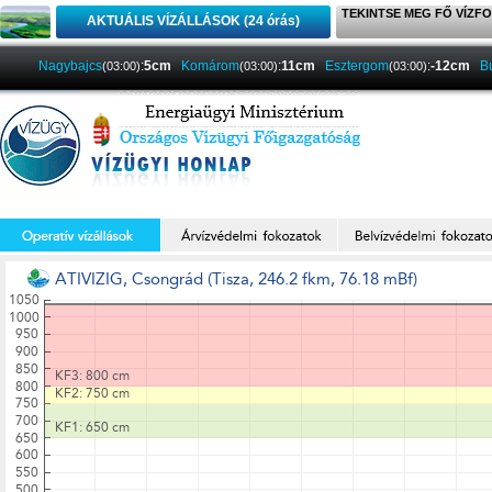
TEKINTSE MEG FŐ VÍZFO
AKTUÁLIS VÍZÁLLÁSOK (24 órás)
Nagybajcs
:
5cm
Komárom
:
11cm
Esztergom
:
-12cm
B
(03:00)
(03:00)
(03:00)