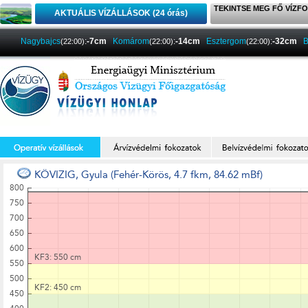
TEKINTSE MEG FŐ VÍZFO
AKTUÁLIS VÍZÁLLÁSOK (24 órás)
Nagybajcs
:
-7cm
Komárom
:
-14cm
Esztergom
:
-32cm
B
(22:00)
(22:00)
(22:00)