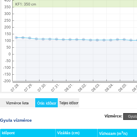
Vízmérce:
Gyula vízmérce
3
Időpont
Vízállás (cm)
Vízhozam (m
/s)