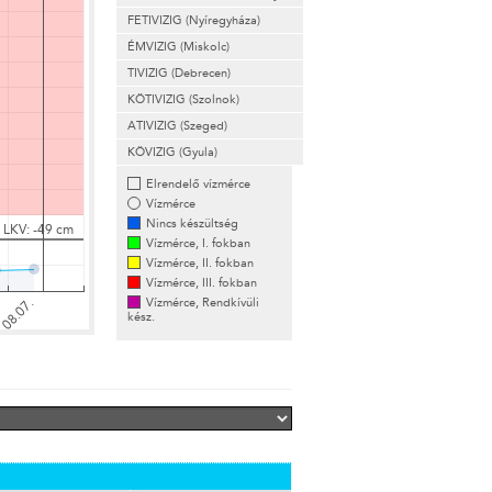
FETIVIZIG (Nyíregyháza)
ÉMVIZIG (Miskolc)
TIVIZIG (Debrecen)
KÖTIVIZIG (Szolnok)
ATIVIZIG (Szeged)
KÖVIZIG (Gyula)
Elrendelő vízmérce
Vízmérce
Nincs készültség
Vízmérce, I. fokban
Vízmérce, II. fokban
Vízmérce, III. fokban
Vízmérce, Rendkívüli
kész.