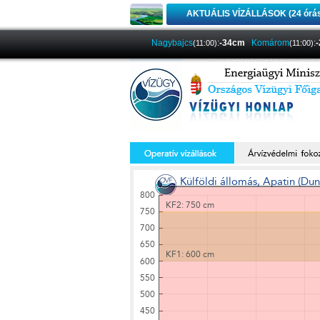
AKTUÁLIS VÍZÁLLÁSOK (24 órá
Nagybajcs
:
-34cm
Komárom
:
(11:00)
(11:00)