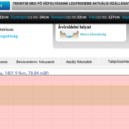
TEKINTSE MEG FŐ VÍZFOLYÁSAINK LEGFRISSEBB AKTUÁLIS VÍZÁLLÁSAI
s)
-22cm
Esztergom
:
-34cm
Budapest
:
22cm
Paks
:
-127cm
Baj
(11:00)
(11:00)
(11:00)
Nincs készültség