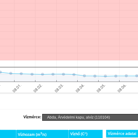
Vízmérce:
3
Vízmérce adatai
Vízhő (C°)
Vízhozam (m
/s)