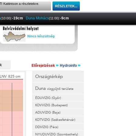
T!
Kattintson a részletekre.
a
:
-19cm
Duna Mohács
:
-9cm
(10:00)
(11:00)
Nincs készültség
Előrejelzések
Hydroinfo
Országtérkép
Duna
vízgyűjtő területe
ÉDUVIZIG (Győr)
KDVVIZIG (Budapest)
ADUVIZIG (Baja)
KDTVIZIG (Székesfehérvár)
DDVIZIG (Pécs)
NYUDUVIZIG (Szombathely)