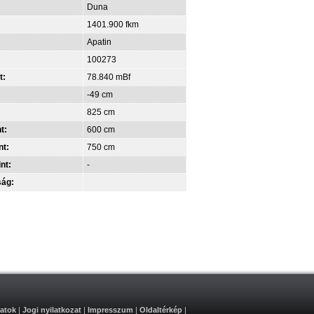
Duna
1401.900 fkm
Apatin
100273
t:
78.840 mBf
-49 cm
825 cm
t:
600 cm
nt:
750 cm
int:
-
ság:
atok
|
Jogi nyilatkozat
|
Impresszum
|
Oldaltérkép
|