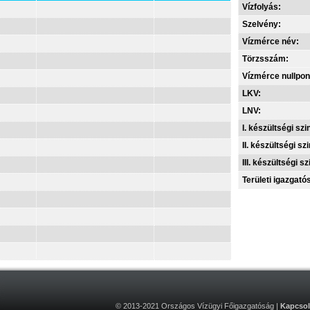
Vízfolyás:
Szelvény:
Vízmérce név:
Törzsszám:
Vízmérce nullpon
LKV:
LNV:
I. készültségi szin
II. készültségi szi
III. készültségi sz
Területi igazgató
© 2013-2021 Országos Vízügyi Főigazgatóság |
Kapcsol