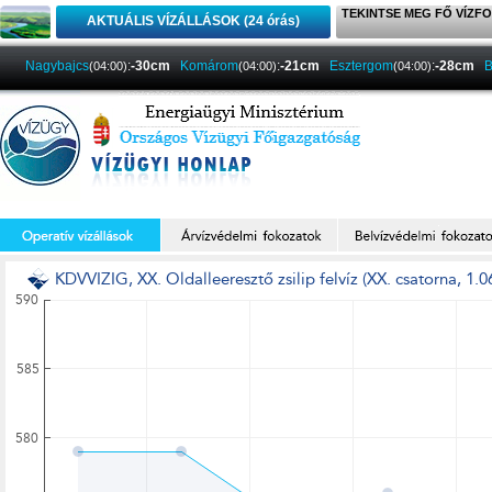
TEKINTSE MEG FŐ VÍZFO
AKTUÁLIS VÍZÁLLÁSOK (24 órás)
Nagybajcs
:
-30cm
Komárom
:
-21cm
Esztergom
:
-28cm
B
(04:00)
(04:00)
(04:00)