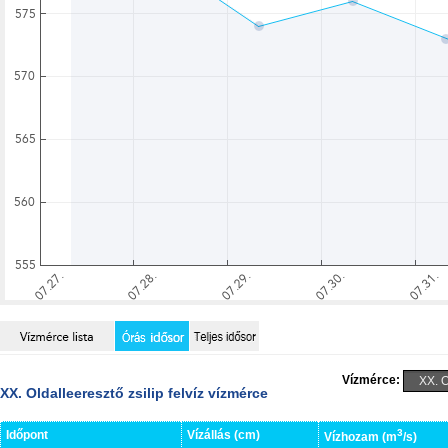
Vízmérce:
XX. Oldalleeresztő zsilip felvíz vízmérce
3
Időpont
Vízállás (cm)
Vízhozam (m
/s)