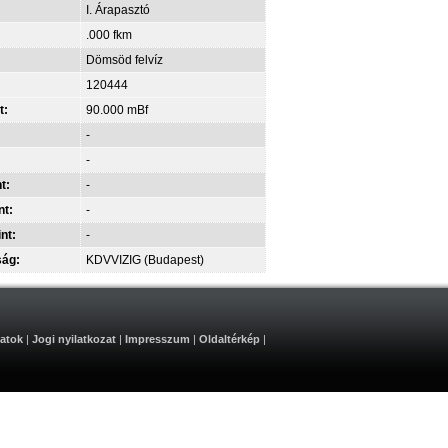
I. Árapasztó
.000 fkm
Dömsöd felvíz
120444
t:
90.000 mBf
-
-
t:
-
nt:
-
int:
-
ság:
KDVVIZIG (Budapest)
atok
|
Jogi nyilatkozat
|
Impresszum
|
Oldaltérkép
|