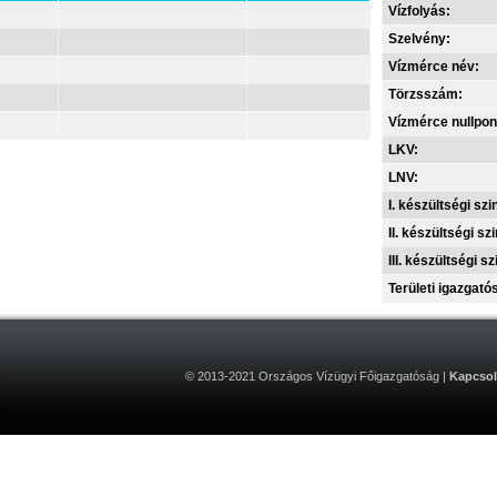
Vízfolyás:
Szelvény:
Vízmérce név:
Törzsszám:
Vízmérce nullpon
LKV:
LNV:
I. készültségi szin
II. készültségi szi
III. készültségi sz
Területi igazgató
© 2013-2021 Országos Vízügyi Főigazgatóság |
Kapcsol