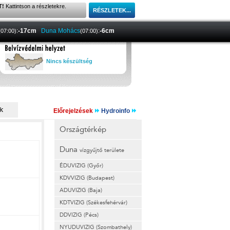
T!
Kattintson a részletekre.
:
-17cm
Duna Mohács
:
-6cm
(07:00)
(07:00)
Nincs készültség
Előrejelzések
Hydroinfo
Országtérkép
Duna
vízgyűjtő területe
ÉDUVIZIG (Győr)
KDVVIZIG (Budapest)
ADUVIZIG (Baja)
KDTVIZIG (Székesfehérvár)
DDVIZIG (Pécs)
NYUDUVIZIG (Szombathely)