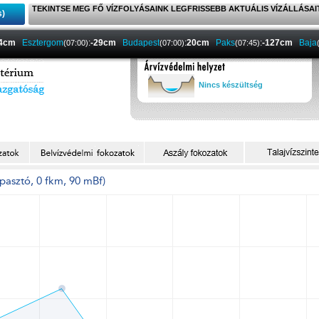
TEKINTSE MEG FŐ VÍZFOLYÁSAINK LEGFRISSEBB AKTUÁLIS VÍZÁLLÁSAI
s)
-4cm
Esztergom
:
-29cm
Budapest
:
20cm
Paks
:
-127cm
Baja
(07:00)
(07:00)
(07:45)
Nincs készültség