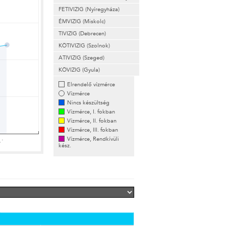
FETIVIZIG (Nyíregyháza)
ÉMVIZIG (Miskolc)
TIVIZIG (Debrecen)
KÖTIVIZIG (Szolnok)
ATIVIZIG (Szeged)
KÖVIZIG (Gyula)
Elrendelő vízmérce
Vízmérce
Nincs készültség
Vízmérce, I. fokban
Vízmérce, II. fokban
Vízmérce, III. fokban
Vízmérce, Rendkívüli
kész.