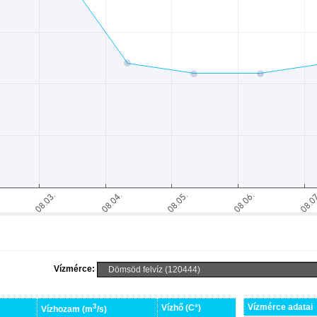
Vízmérce:
3
Vízmérce adatai
Vízhő (C°)
Vízhozam (m
/s)