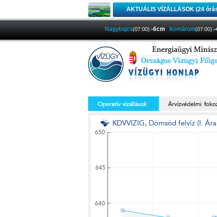
AKTUÁLIS VÍZÁLLÁSOK (24 órá
Nagybajcs
:
-6cm
Komárom
:
(07:00)
(07:00)