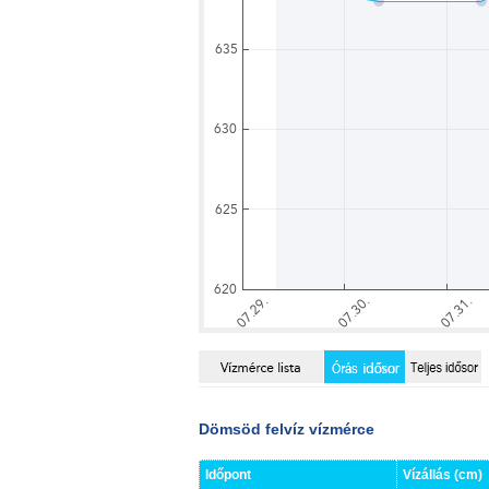
Dömsöd felvíz vízmérce
Időpont
Vízállás (cm)