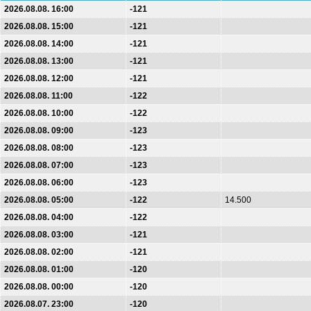
2026.08.08. 16:00
-121
2026.08.08. 15:00
-121
2026.08.08. 14:00
-121
2026.08.08. 13:00
-121
2026.08.08. 12:00
-121
2026.08.08. 11:00
-122
2026.08.08. 10:00
-122
2026.08.08. 09:00
-123
2026.08.08. 08:00
-123
2026.08.08. 07:00
-123
2026.08.08. 06:00
-123
2026.08.08. 05:00
-122
14.500
2026.08.08. 04:00
-122
2026.08.08. 03:00
-121
2026.08.08. 02:00
-121
2026.08.08. 01:00
-120
2026.08.08. 00:00
-120
2026.08.07. 23:00
-120