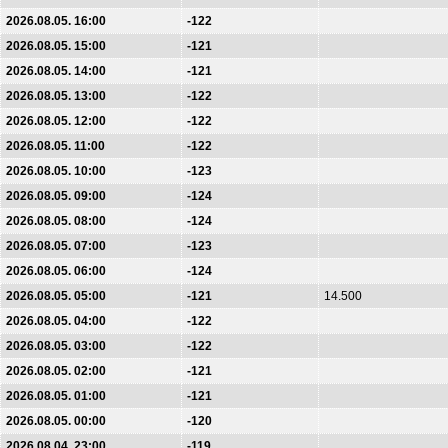
2026.08.05. 16:00
-122
2026.08.05. 15:00
-121
2026.08.05. 14:00
-121
2026.08.05. 13:00
-122
2026.08.05. 12:00
-122
2026.08.05. 11:00
-122
2026.08.05. 10:00
-123
2026.08.05. 09:00
-124
2026.08.05. 08:00
-124
2026.08.05. 07:00
-123
2026.08.05. 06:00
-124
2026.08.05. 05:00
-121
14.500
2026.08.05. 04:00
-122
2026.08.05. 03:00
-122
2026.08.05. 02:00
-121
2026.08.05. 01:00
-121
2026.08.05. 00:00
-120
2026.08.04. 23:00
-119