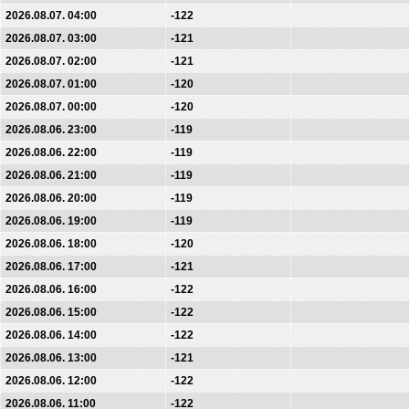
2026.08.07. 04:00
-122
2026.08.07. 03:00
-121
2026.08.07. 02:00
-121
2026.08.07. 01:00
-120
2026.08.07. 00:00
-120
2026.08.06. 23:00
-119
2026.08.06. 22:00
-119
2026.08.06. 21:00
-119
2026.08.06. 20:00
-119
2026.08.06. 19:00
-119
2026.08.06. 18:00
-120
2026.08.06. 17:00
-121
2026.08.06. 16:00
-122
2026.08.06. 15:00
-122
2026.08.06. 14:00
-122
2026.08.06. 13:00
-121
2026.08.06. 12:00
-122
2026.08.06. 11:00
-122